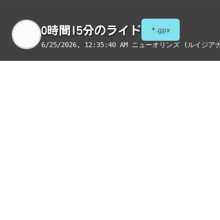
0時間15分のライド
*.gpx
6/25/2026, 12:35:40 AM
ニューオリンズ (ルイジア
季節
表示項目
8月
コンビニ
トイレ
給水
国宝・重要文化財
重要伝統的建造物群保存地区
絶景スポット
写真
アイテム
ルート沿いに施設が見つかりませんで