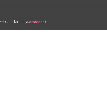
ナ州)
, 1 km - by
warabanshi
▴
地図設定
▴
ルートに戻る
ベース
▴
ログインすると、パーソナ
ルマップも表示できるよう
になります。
距離
離れ
コミュニティ
▾
した