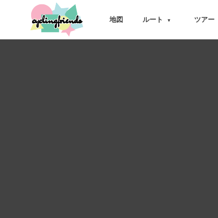
cyclingfriends
地図
ルート
ツアー
▾