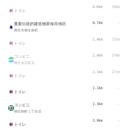
0.6km
286m
トイレ
重要伝統的建造物群保存地区
0.7km
-
桐生市桐生新町
1.4km
135m
トイレ
コンビニ
2.0km
276m
桐生末広町店
2.1km
272m
トイレ
2.1km
-
トイレ
コンビニ
2.3km
-
桐生錦町１丁目店
3.9km
-
トイレ