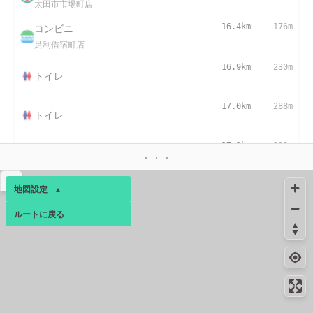
太田市市場町店
コンビニ
16.4km
176m
足利借宿町店
16.9km
230m
トイレ
17.0km
288m
トイレ
17.1km
298m
トイレ
▴
地図設定
▴
ルートに戻る
ベース
▴
ログインすると、パーソナ
ルマップも表示できるよう
になります。
コミュニティ
▾