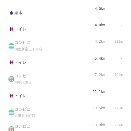
4.0km
-
給水
4.0km
-
トイレ
コンビニ
4.2km
211m
桐生新宿三丁目店
5.4km
-
トイレ
コンビニ
7.2km
104m
桐生境野店
11.1km
-
トイレ
コンビニ
13.5km
270m
太田只上町店
コンビニ
13.9km
267m