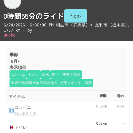
0時間55分のライド
*.gpx
6/24/2026, 6:36:00 PM
桐生市 (群馬県) > 足利市 (栃木県)
,
17.7 km - by
umeko
季節
8月
表示項目
コンビニ
トイレ
給水
国宝・重要文化財
重要伝統的建造物群保存地区
絶景スポット
写真
アイテム
距離
離れ
コンビニ
0.2km
169m
桐生東久方店
0.2km
-
トイレ