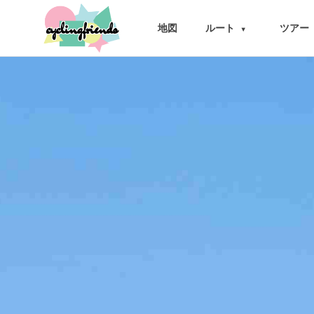
cyclingfriends
地図
ルート
ツアー
▾