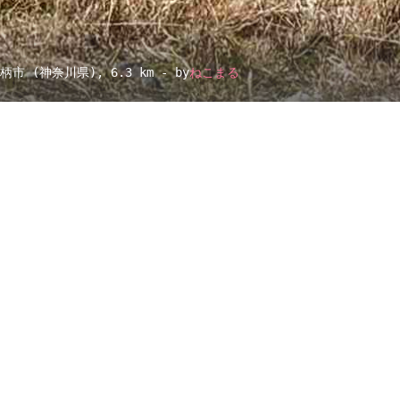
足柄市 (神奈川県)
, 6.3 km - by
ねこまる
▴
地図設定
▴
ルートに戻る
ベース
▴
ログインすると、パーソナ
ルマップも表示できるよう
になります。
距離
離れ
コミュニティ
▾
0.2km
-
0.2km
174m
0.2km
2361m