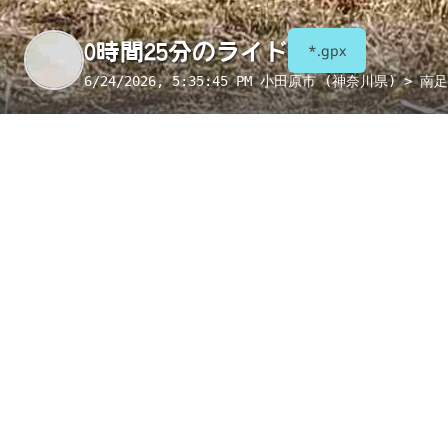
0時間25分のライド
*.gpx
6/24/2026, 5:35:45 PM
小田原市 (神奈川県) > 南
季節
表示項目
8月
コンビニ
トイレ
給水
国宝・重要文化財
重要伝統的建造物群保存地区
絶景スポット
写真
アイテム
コンビニ
小田原扇町２丁目店
給水
足下地蔵尊の延命水
絶景スポット