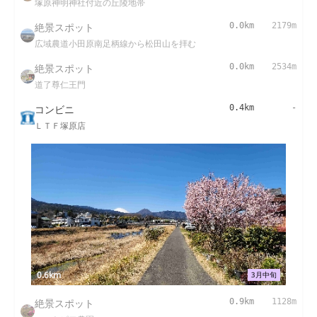
塚原神明神社付近の丘陵地帯
絶景スポット
0.0km
2179m
広域農道小田原南足柄線から松田山を拝む
絶景スポット
0.0km
2534m
道了尊仁王門
コンビニ
0.4km
-
ＬＴＦ塚原店
0.6km
3月中旬
絶景スポット
0.9km
1128m