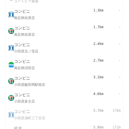
ユートピア農園
コンビニ
1.3km
-
南足柄岩原店
コンビニ
1.7km
-
南足柄岩原店
コンビニ
2.4km
-
小田原北ノ窪店
コンビニ
2.7km
-
南足柄沼田店
コンビニ
3.1km
-
小田原飯田岡駅南店
コンビニ
4.6km
-
小田原多古店
コンビニ
5.7km
176m
小田原扇町三丁目店
給水
5.8km
172m