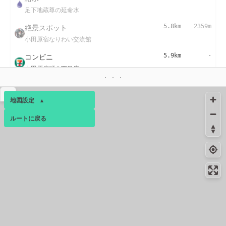
足下地蔵尊の延命水
絶景スポット
5.8km
2359m
小田原宿なりわい交流館
コンビニ
5.9km
-
小田原扇町２丁目店
▴
地図設定
▴
ルートに戻る
ベース
▴
ログインすると、パーソナ
ルマップも表示できるよう
になります。
コミュニティ
▾