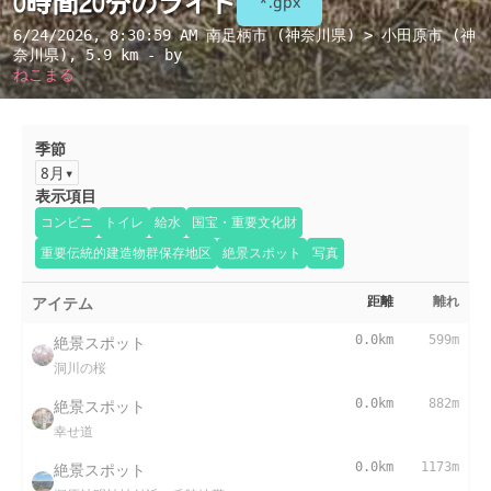
0時間20分のライド
*.gpx
6/24/2026, 8:30:59 AM
南足柄市 (神奈川県) > 小田原市 (神
奈川県)
, 5.9 km - by
ねこまる
季節
8月
表示項目
コンビニ
トイレ
給水
国宝・重要文化財
重要伝統的建造物群保存地区
絶景スポット
写真
アイテム
距離
離れ
絶景スポット
0.0km
599m
洞川の桜
絶景スポット
0.0km
882m
幸せ道
絶景スポット
0.0km
1173m