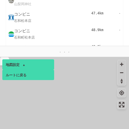
山梨岡神社
コンビニ
47.4km
-
石和松本店
コンビニ
48.9km
-
石和町松本店
コンビニ
49.8km
-
甲府桜井町店
▴
コンビニ
51.2km
-
地図設定
▴
山梨学院大学前店
ルートに戻る
ベース
▴
コンビニ
51.4km
-
山梨学院大学前店
ログインすると、パーソナ
ルマップも表示できるよう
コンビニ
51.4km
294m
になります。
甲府酒折店
コミュニティ
▾
コンビニ
51.8km
-
山梨学院大学前店