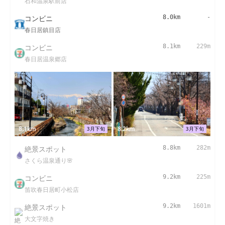
石和温泉駅前店
コンビニ
8.0km
-
春日居鎮目店
コンビニ
8.1km
229m
春日居温泉郷店
8.1km
8.2km
3月下旬
3月下旬
絶景スポット
8.8km
282m
さくら温泉通り🌸
コンビニ
9.2km
225m
笛吹春日居町小松店
絶景スポット
9.2km
1601m
大文字焼き