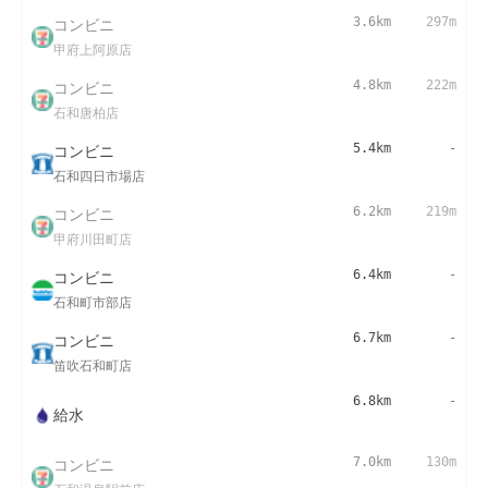
コンビニ
3.6km
297m
甲府上阿原店
コンビニ
4.8km
222m
石和唐柏店
コンビニ
5.4km
-
石和四日市場店
コンビニ
6.2km
219m
甲府川田町店
コンビニ
6.4km
-
石和町市部店
コンビニ
6.7km
-
笛吹石和町店
6.8km
-
給水
コンビニ
7.0km
130m