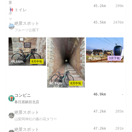
45.2km
199m
トイレ
絶景スポット
45.5km
2476m
フルーツ公園下
46.9km
3月下旬
46.6km
8月中旬
46.8km
8月中旬
コンビニ
46.9km
-
春日居鎮目北店
絶景スポット
47.2km
285m
山梨岡神社の藤の花タワー
絶景スポット
47.2km
281m