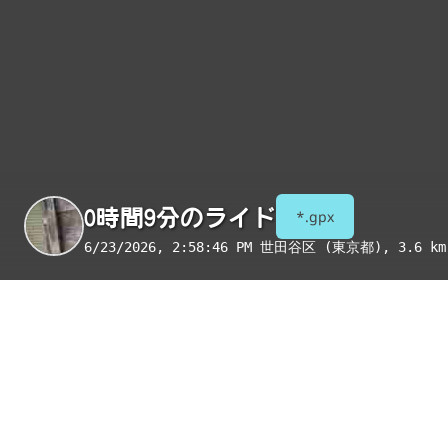
0時間9分のライド
*.gpx
6/23/2026, 2:58:46 PM
世田谷区 (東京都)
, 3.6 km
季節
表示項目
8月
コンビニ
トイレ
給水
国宝・重要文化財
重要伝統的建造物群保存地区
絶景スポット
写真
アイテム