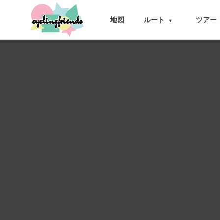
cyclingfriends
地図
ルート
ツアー
▾