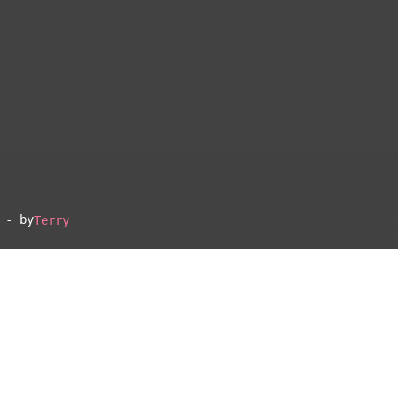
 - by
Terry
▴
地図設定
▴
ルートに戻る
ベース
▴
ログインすると、パーソナ
ルマップも表示できるよう
になります。
距離
離れ