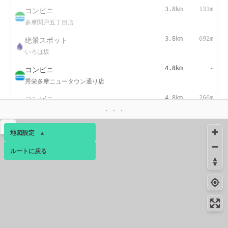
コンビニ
3.8km
131m
多摩関戸五丁目店
絶景スポット
3.8km
692m
いろは坂
コンビニ
4.8km
-
秀栄多摩ニュータウン通り店
コンビニ
4.8km
266m
多摩乞田店
▴
地図設定
▴
ルートに戻る
ベース
▴
ログインすると、パーソナ
ルマップも表示できるよう
になります。
コミュニティ
▾