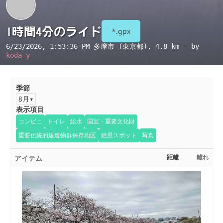
1時間4分のライド
*.gpx
6/23/2026, 1:53:36 PM
多摩市 (東京都)
, 4.8 km - by
koda-y
季節
8月
表示項目
コンビニ
トイレ
給水
国宝・重要文化財
重要伝統的建造物群保存地区
絶景スポット
写真
アイテム
距離
離れ