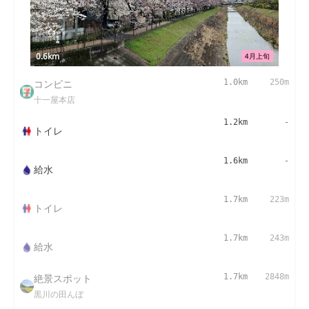
0.6km
4月上旬
コンビニ
1.0km
250m
十一屋本店
1.2km
-
トイレ
1.6km
-
給水
1.7km
223m
トイレ
1.7km
243m
給水
絶景スポット
1.7km
2848m
黒川の田んぼ