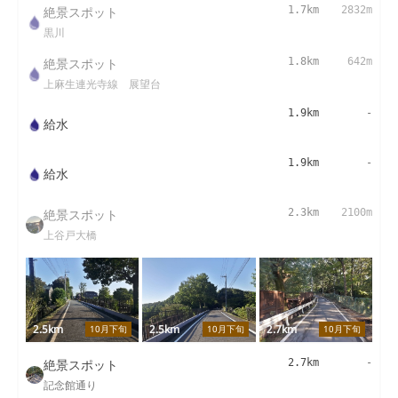
絶景スポット
1.7km
2832m
黒川
絶景スポット
1.8km
642m
上麻生連光寺線 展望台
1.9km
-
給水
1.9km
-
給水
絶景スポット
2.3km
2100m
上谷戸大橋
2.5km
2.5km
2.7km
10月下旬
10月下旬
10月下旬
絶景スポット
2.7km
-
記念館通り