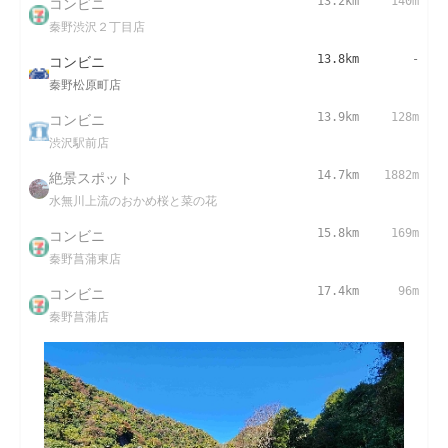
コンビニ
13.2km
140m
秦野渋沢２丁目店
コンビニ
13.8km
-
秦野松原町店
コンビニ
13.9km
128m
渋沢駅前店
絶景スポット
14.7km
1882m
水無川上流のおかめ桜と菜の花
コンビニ
15.8km
169m
秦野菖蒲東店
コンビニ
17.4km
96m
秦野菖蒲店