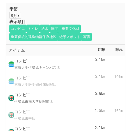
季節
8月
表示項目
コンビニ
トイレ
給水
国宝・重要文化財
重要伝統的建造物群保存地区
絶景スポット
写真
アイテム
距離
離れ
コンビニ
0.1km
-
東海大学伊勢原キャンパス店
コンビニ
0.1km
101m
東海大学医学部付属病院店
コンビニ
0.8km
-
伊勢原東海大学病院前店
コンビニ
1.0km
162m
伊勢原田中店
コンビニ
2.1km
-