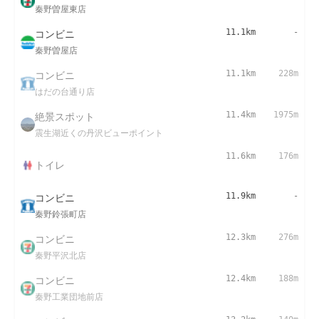
秦野曽屋東店
コンビニ
11.1km
-
秦野曽屋店
コンビニ
11.1km
228m
はだの台通り店
絶景スポット
11.4km
1975m
震生湖近くの丹沢ビューポイント
11.6km
176m
トイレ
コンビニ
11.9km
-
秦野鈴張町店
コンビニ
12.3km
276m
秦野平沢北店
コンビニ
12.4km
188m
秦野工業団地前店