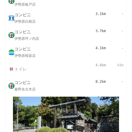
伊勢原板戸店
コンビニ
3.1km
-
伊勢原白根店
コンビニ
3.7km
-
伊勢原坪ノ内店
コンビニ
4.1km
-
伊勢原桜坂店
4.6km
64m
トイレ
コンビニ
8.2km
-
秦野名古木店