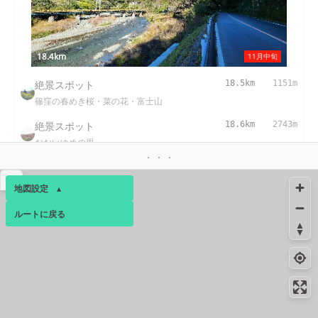
18.4km
11月中旬
絶景スポット
18.5km
1151m
篠窪の春めき桜・菜の花・富士山
絶景スポット
18.6km
2743m
おおいゆめの里
絶景スポット
19.5km
2153m
▴
チェックメイトカントリークラブ
地図設定
▴
コンビニ
19.8km
172m
ルートに戻る
ベース
▴
大井松田インター店
ログインすると、パーソナ
コンビニ
20.7km
224m
ルマップも表示できるよう
新松田店
になります。
コンビニ
20.7km
202m
コミュニティ
▾
大井町金手店