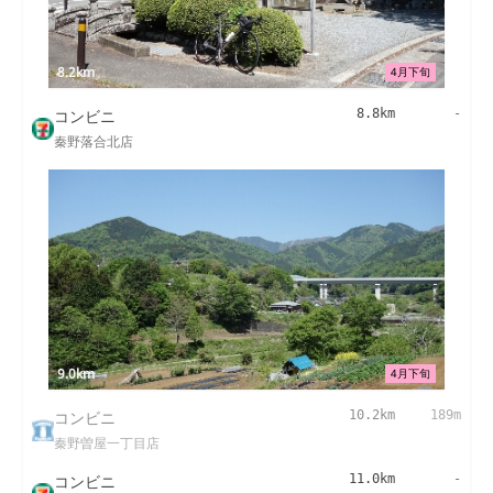
8.2km
4月下旬
コンビニ
8.8km
-
秦野落合北店
9.0km
4月下旬
コンビニ
10.2km
189m
秦野曽屋一丁目店
コンビニ
11.0km
-