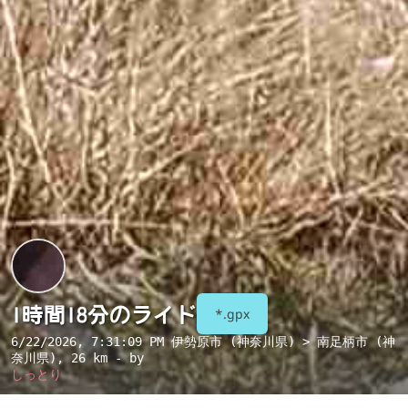
1時間18分のライド
*.gpx
6/22/2026, 7:31:09 PM
伊勢原市 (神奈川県) > 南足柄市 (神
奈川県)
, 26 km - by
しっとり