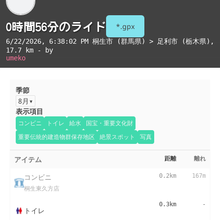
0時間56分のライド
*.gpx
6/22/2026, 6:38:02 PM
桐生市 (群馬県) > 足利市 (栃木県)
,
17.7 km - by
umeko
季節
8月
表示項目
コンビニ
トイレ
給水
国宝・重要文化財
重要伝統的建造物群保存地区
絶景スポット
写真
アイテム
距離
離れ
コンビニ
0.2km
167m
桐生東久方店
0.3km
-
トイレ