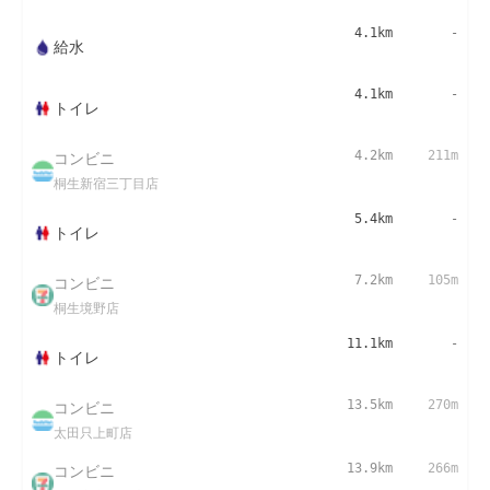
4.1km
-
給水
4.1km
-
トイレ
コンビニ
4.2km
211m
桐生新宿三丁目店
5.4km
-
トイレ
コンビニ
7.2km
105m
桐生境野店
11.1km
-
トイレ
コンビニ
13.5km
270m
太田只上町店
コンビニ
13.9km
266m