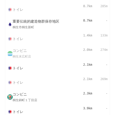
0.7km
285m
トイレ
重要伝統的建造物群保存地区
0.7km
-
桐生市桐生新町
1.4km
133m
トイレ
コンビニ
2.0km
274m
桐生末広町店
2.1km
-
トイレ
2.1km
269m
トイレ
コンビニ
2.3km
-
桐生錦町１丁目店
3.9km
-
トイレ