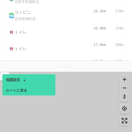
太田市市場町店
コンビニ
16.3km
176m
足利借宿町店
16.9km
229m
トイレ
17.0km
286m
トイレ
17.1km
297m
トイレ
▴
地図設定
▴
ルートに戻る
ベース
▴
ログインすると、パーソナ
ルマップも表示できるよう
になります。
コミュニティ
▾