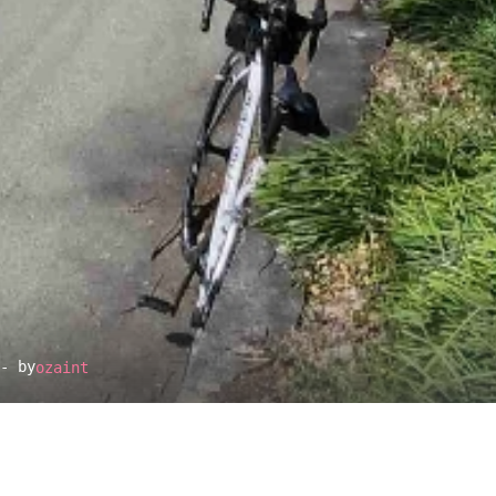
- by
ozaint
▴
地図設定
▴
ルートに戻る
ベース
▴