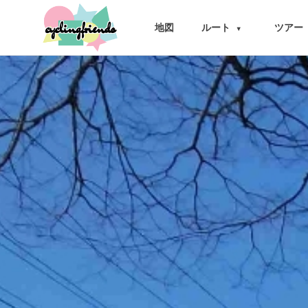
cyclingfriends
地図
ルート
ツアー
▾