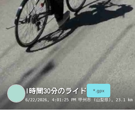
1時間30分のライド
*.gpx
6/22/2026, 4:01:25 PM
甲州市 (山梨県)
, 23.1 km 
季節
表示項目
8月
コンビニ
トイレ
給水
国宝・重要文化財