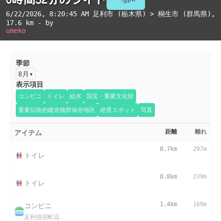
6/22/2026, 8:20:45 AM
足利市 (栃木県) > 桐生市 (群馬県)
,
17.6 km - by
umeko
季節
8月
表示項目
コンビニ
トイレ
給水
国宝・重要文化財
重要伝統的建造物群保存地区
絶景スポット
写真
アイテム
距離
離れ
0.7km
297m
トイレ
0.8km
239m
トイレ
コンビニ
1.4km
169m
足利借宿町店