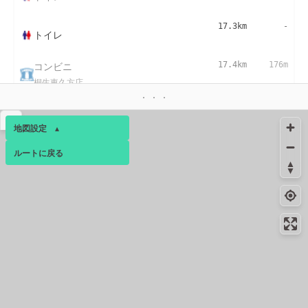
17.3km
-
トイレ
コンビニ
17.4km
176m
桐生東久方店
▴
地図設定
▴
ルートに戻る
ベース
▴
ログインすると、パーソナ
ルマップも表示できるよう
になります。
コミュニティ
▾