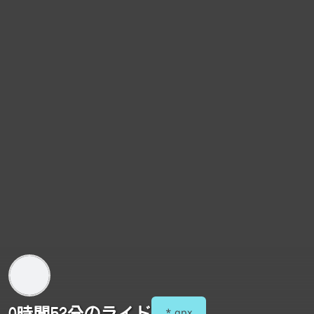
0時間52分のライド
*.gpx