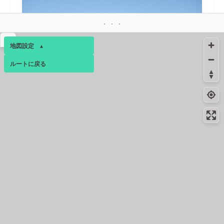
▴
地図設定
▴
ルートに戻る
ベース
▴
ログインすると、パーソナ
17.8km
4月下旬
ルマップも表示できるよう
になります。
コンビニ
17.9km
-
秦野落合北店
コミュニティ
▾