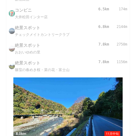
コンビニ
6.5km
174m
大井松田インター店
絶景スポット
6.8km
2144m
チェックメイトカントリークラブ
絶景スポット
7.8km
2750m
おおいゆめの里
絶景スポット
7.8km
1156m
篠窪の春めき桜・菜の花・富士山
8.0km
11月中旬