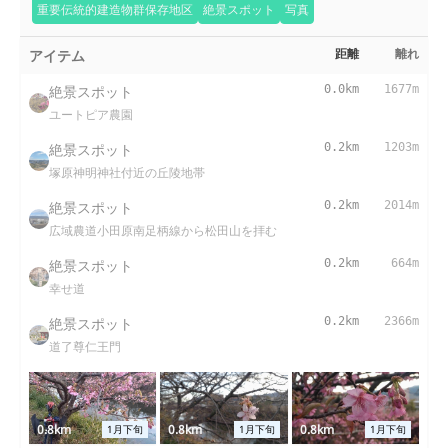
重要伝統的建造物群保存地区
絶景スポット
写真
アイテム
距離
離れ
絶景スポット
0.0km
1677m
ユートピア農園
絶景スポット
0.2km
1203m
塚原神明神社付近の丘陵地帯
絶景スポット
0.2km
2014m
広域農道小田原南足柄線から松田山を拝む
絶景スポット
0.2km
664m
幸せ道
絶景スポット
0.2km
2366m
道了尊仁王門
0.8km
0.8km
0.8km
1月下旬
1月下旬
1月下旬