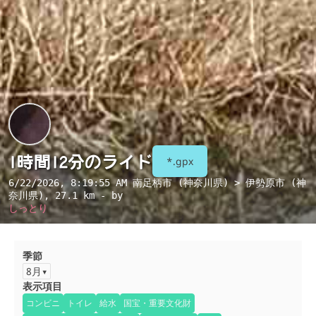
1時間12分のライド
*.gpx
6/22/2026, 8:19:55 AM
南足柄市 (神奈川県) > 伊勢原市 (神
奈川県)
, 27.1 km - by
しっとり
季節
8月
表示項目
コンビニ
トイレ
給水
国宝・重要文化財