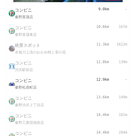
コンビニ
9.0km
-
秦野菖蒲店
コンビニ
10.6km
167m
秦野菖蒲東店
絶景スポット
11.3km
1622m
水無川上流のおかめ桜と菜の花
コンビニ
12.8km
139m
渋沢駅前店
コンビニ
12.9km
-
秦野松原町店
コンビニ
13.6km
149m
秦野渋沢２丁目店
コンビニ
14.4km
181m
秦野工業団地前店
コンビニ
14.4km
284m