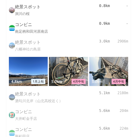
絶景スポット
0.8km
-
洞川の桜
コンビニ
0.9km
-
南足柄和田河原南店
絶景スポット
3.0km
2906m
八幡神社の鳥居
4.8km
5.0km
5.0km
1月上旬
4月中旬
4月中旬
絶景スポット
5.1km
2180m
酒匂川北岸（山北高校近く）
コンビニ
5.6km
204m
大井町金手店
コンビニ
5.6km
224m
新松田店