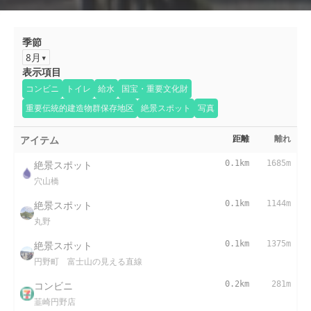
季節
8月
表示項目
コンビニ
トイレ
給水
国宝・重要文化財
重要伝統的建造物群保存地区
絶景スポット
写真
アイテム
距離
離れ
絶景スポット
0.1km
1685m
穴山橋
絶景スポット
0.1km
1144m
丸野
絶景スポット
0.1km
1375m
円野町 富士山の見える直線
コンビニ
0.2km
281m
韮崎円野店