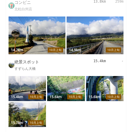
コンビニ
13.8km
259m
北杜白州店
14.7km
14.9km
10月上旬
10月上旬
絶景スポット
15.4km
-
すずらん大橋
15.4km
15.6km
15.6km
10月上旬
10月上旬
10月上旬
15.7km
10月上旬