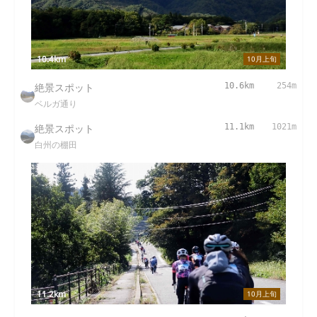
10.4km
10月上旬
絶景スポット
10.6km
254m
ベルガ通り
絶景スポット
11.1km
1021m
白州の棚田
11.2km
10月上旬