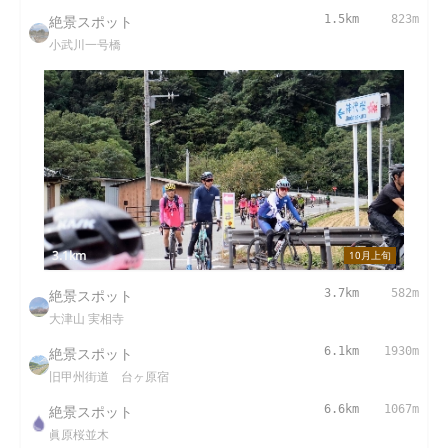
絶景スポット
1.5km
823m
小武川一号橋
3.1km
10月上旬
絶景スポット
3.7km
582m
大津山 実相寺
絶景スポット
6.1km
1930m
旧甲州街道 台ヶ原宿
絶景スポット
6.6km
1067m
眞原桜並木