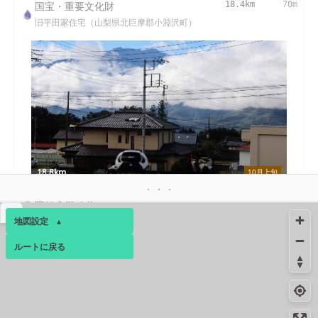
国宝・重要文化財
18.4km
70m
旧平田家住宅（山梨県北巨摩郡小淵沢町）
18.8km
10月上旬
絶景スポット
19.2km
2180m
▴
乙事
地図設定
▴
19.3km
-
ルートに戻る
ベース
▴
トイレ
ログインすると、パーソナ
ルマップも表示できるよう
になります。