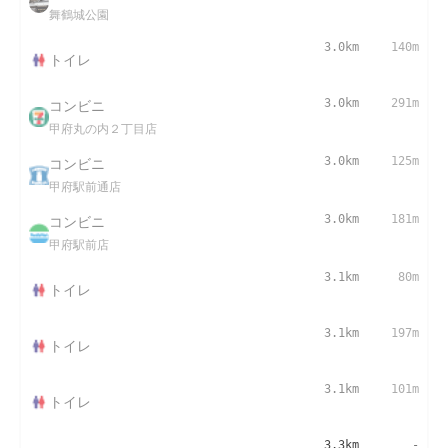
舞鶴城公園
3.0km
140m
トイレ
コンビニ
3.0km
291m
甲府丸の内２丁目店
コンビニ
3.0km
125m
甲府駅前通店
コンビニ
3.0km
181m
甲府駅前店
3.1km
80m
トイレ
3.1km
197m
トイレ
3.1km
101m
トイレ
3.3km
-