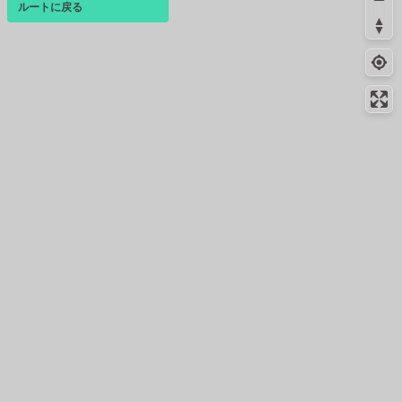
コンビニ
54.4km
223m
ルートに戻る
ベース
▴
北杜須玉インター店
ログインすると、パーソナ
コンビニ
56.2km
-
ルマップも表示できるよう
須玉インター店
になります。
絶景スポット
56.4km
2092m
コミュニティ
▾
丸野
絶景スポット
56.5km
2494m
円野町 富士山の見える直線
絶景スポット
56.5km
1903m
穴山橋
コンビニ
57.4km
-
韮崎桐ノ木店
絶景スポット
57.9km
-
中田町の直線