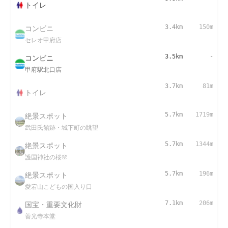
トイレ
コンビニ
3.4km
150m
セレオ甲府店
コンビニ
3.5km
-
甲府駅北口店
3.7km
81m
トイレ
絶景スポット
5.7km
1719m
武田氏館跡・城下町の眺望
絶景スポット
5.7km
1344m
護国神社の桜🌸
絶景スポット
5.7km
196m
愛宕山こどもの国入り口
国宝・重要文化財
7.1km
206m
善光寺本堂