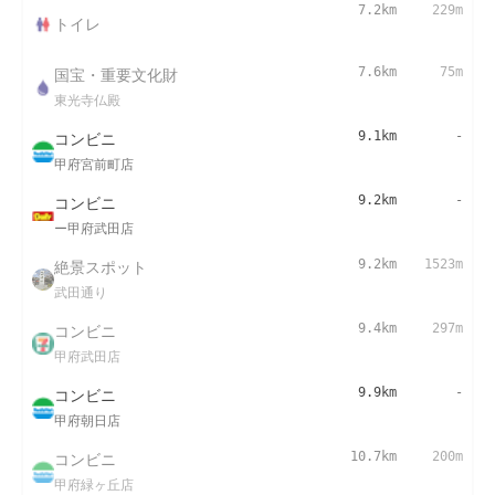
7.2km
229m
トイレ
国宝・重要文化財
7.6km
75m
東光寺仏殿
コンビニ
9.1km
-
甲府宮前町店
コンビニ
9.2km
-
ー甲府武田店
絶景スポット
9.2km
1523m
武田通り
コンビニ
9.4km
297m
甲府武田店
コンビニ
9.9km
-
甲府朝日店
コンビニ
10.7km
200m
甲府緑ヶ丘店