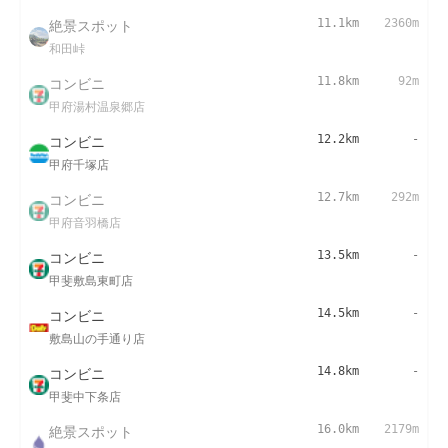
絶景スポット
11.1km
2360m
和田峠
コンビニ
11.8km
92m
甲府湯村温泉郷店
コンビニ
12.2km
-
甲府千塚店
コンビニ
12.7km
292m
甲府音羽橋店
コンビニ
13.5km
-
甲斐敷島東町店
コンビニ
14.5km
-
敷島山の手通り店
コンビニ
14.8km
-
甲斐中下条店
絶景スポット
16.0km
2179m