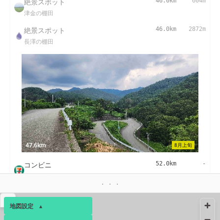
絶景スポット
46.0km
604m
津金の棚田
絶景スポット
46.0km
2872m
長澤の棚田
47.6km
8月上旬
コンビニ
52.0km
-
高根箕輪店
コンビニ
54.3km
-
▴
山梨須玉町店
地図設定
▴