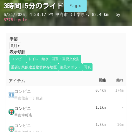
3時間15分のライド
*.gpx
6/21/2026, 4:38:17 PM
甲府市 (山梨県)
, 82.4 km - by
877Bicycle
季節
8月
表示項目
コンビニ
トイレ
給水
国宝・重要文化財
重要伝統的建造物群保存地区
絶景スポット
写真
アイテム
距離
離れ
コンビニ
0.4km
174m
甲府住吉一丁目店
コンビニ
1.1km
-
甲府幸町店
コンビニ
1.3km
56m