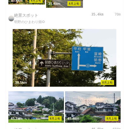
35.4km
8月上旬
35.4km
8月上旬
絶景スポット
35.4km
70m
明野のひまわり畑🌻
38.5km
8月上旬
45.3km
45.4km
8月上旬
8月上旬