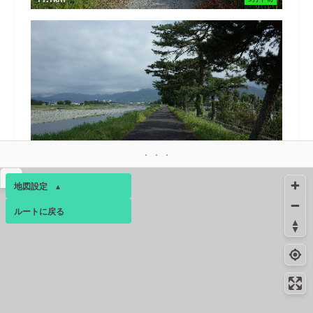
12.5km
5月下旬
コンビニ
12.5km
277m
▴
地図設定
▴
足柄西大井店
ルートに戻る
ベース
▴
15.1km
-
トイレ
ログインすると、パーソナ
絶景スポット
15.7km
2770m
ルマップも表示できるよう
になります。
チェックメイトカントリークラブ
絶景スポット
16.0km
1749m
コミュニティ
▾