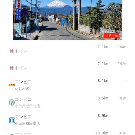
6.7km
11月中旬
7.1km
184m
トイレ
7.1km
192m
トイレ
コンビニ
8.1km
-
かしわぎ
コンビニ
8.5km
81m
小田原成田北店
コンビニ
8.9km
-
小田原成田南店
コンビニ
10.3km
161m