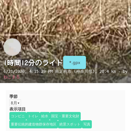
1時間12分のライド
*.gpx
6/21/2026, 4:15:29 PM
南足柄市 (神奈川県)
, 20.4 km - by
ねこまる
季節
8月
表示項目
コンビニ
トイレ
給水
国宝・重要文化財
重要伝統的建造物群保存地区
絶景スポット
写真