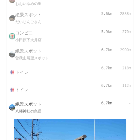
おおいゆめの里
絶景スポット
5.6km
2888m
だいじんごさん
コンビニ
5.9km
270m
小田原下大井店
絶景スポット
6.7km
2900m
曽我山展望スポット
6.7km
218m
トイレ
6.7km
112m
トイレ
絶景スポット
6.7km
-
八幡神社の鳥居