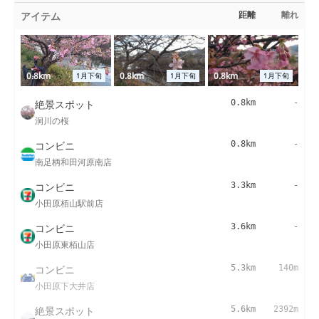
アイテム
距離
離れ
0.8km
0.8km
0.8km
1月下旬
1月下旬
1月下旬
絶景スポット
0.8km
-
洞川の桜
コンビニ
0.8km
-
南足柄和田河原南店
コンビニ
3.3km
-
小田原栢山駅前店
コンビニ
3.6km
-
小田原東栢山店
コンビニ
5.3km
140m
小田原下大井店
絶景スポット
5.6km
2392m