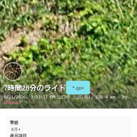
7時間28分のライド
*.gpx
6/21/2026, 3:33:17 PM
山口市 (山口県)
, 130.4 km - by
shimoxx
季節
8月
表示項目