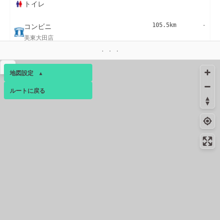
トイレ
コンビニ
105.5km
-
美東大田店
コンビニ
106.1km
-
美東大田店
▴
地図設定
▴
ルートに戻る
ベース
▴
ログインすると、パーソナ
ルマップも表示できるよう
120.3km
120.5km
9月上旬
9月上旬
になります。
コンビニ
121.4km
-
コミュニティ
▾
山口小郡上郷店
コンビニ
122.4km
68m
小郡インター店
コンビニ
123.8km
169m
山口小郡岩屋店