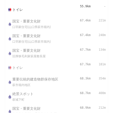
55.9km
-
トイレ
国宝・重要文化財
67.4km
221m
口羽家住宅(山口県萩市堀内)
国宝・重要文化財
67.4km
240m
口羽家住宅(山口県萩市堀内)
国宝・重要文化財
67.7km
134m
旧厚狭毛利家萩屋敷長屋
67.7km
181m
トイレ
重要伝統的建造物群保存地区
68.3km
354m
萩市堀内地区
絶景スポット
68.7km
400m
萩城下町
国宝・重要文化財
68.9km
212m