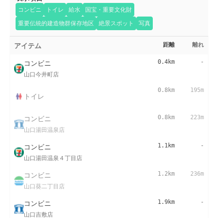
コンビニ
トイレ
給水
国宝・重要文化財
重要伝統的建造物群保存地区
絶景スポット
写真
アイテム
距離
離れ
コンビニ
0.4km
-
山口今井町店
0.8km
195m
トイレ
コンビニ
0.8km
223m
山口湯田温泉店
コンビニ
1.1km
-
山口湯田温泉４丁目店
コンビニ
1.2km
236m
山口葵二丁目店
コンビニ
1.9km
-
山口吉敷店