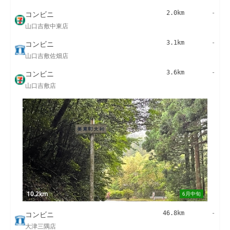
コンビニ
2.0km
-
山口吉敷中東店
コンビニ
3.1km
-
山口吉敷佐畑店
コンビニ
3.6km
-
山口吉敷店
10.2km
6月中旬
コンビニ
46.8km
-
大津三隅店