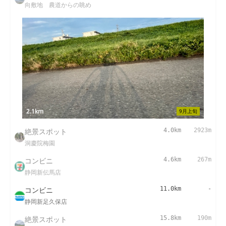
向敷地 農道からの眺め
2.1km
9月上旬
絶景スポット
4.0km
2923m
洞慶院梅園
コンビニ
4.6km
267m
静岡新伝馬店
コンビニ
11.0km
-
静岡新足久保店
絶景スポット
15.8km
190m