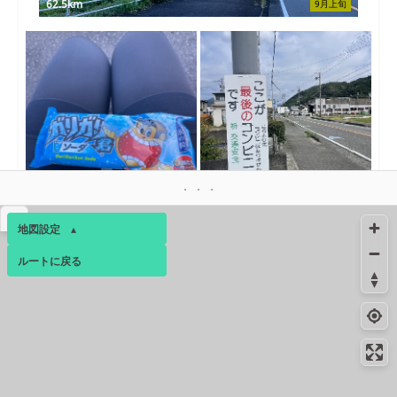
62.5km
9月上旬
64.1km
64.1km
9月下旬
9月下旬
▴
地図設定
▴
コンビニ
64.1km
-
静岡牛妻店
ルートに戻る
ベース
▴
絶景スポット
64.4km
792m
ログインすると、パーソナ
牛妻のうねり茶畑
ルマップも表示できるよう
絶景スポット
64.7km
1500m
になります。
牛妻の茶畑
コミュニティ
▾
絶景スポット
65.3km
1476m