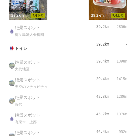
39.2km
39.2km
9月下旬
9月上旬
絶景スポット
39.2km
2856m
梅ケ島婦人会梅園
39.2km
-
トイレ
絶景スポット
39.4km
1398m
大代地区
絶景スポット
39.4km
1415m
天空のマチュピチュ
絶景スポット
42.3km
1286m
藤代
絶景スポット
45.7km
1376m
有東木 上部
絶景スポット
46.4km
952m