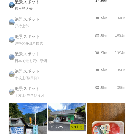
絶景スポット
37.6km
-
梅ヶ島大橋
絶景スポット
38.9km
1346m
戸持上部
絶景スポット
38.9km
1081m
戸持の茅葺き民家
絶景スポット
38.9km
1394m
日本で最も高い茶畑
絶景スポット
38.9km
1396m
十枚山(静岡側)
絶景スポット
38.9km
1396m
十枚山(静岡側)9月
39.2km
9月上旬