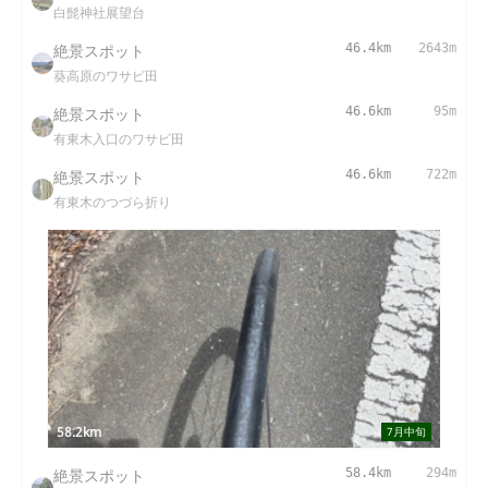
白髭神社展望台
絶景スポット
46.4km
2643m
葵高原のワサビ田
絶景スポット
46.6km
95m
有東木入口のワサビ田
絶景スポット
46.6km
722m
有東木のつづら折り
58.2km
7月中旬
絶景スポット
58.4km
294m