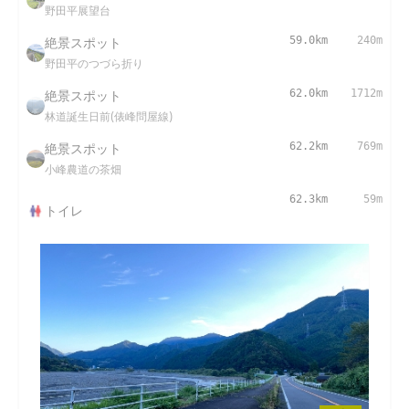
野田平展望台
絶景スポット
59.0km
240m
野田平のつづら折り
絶景スポット
62.0km
1712m
林道誕生日前(俵峰問屋線)
絶景スポット
62.2km
769m
小峰農道の茶畑
62.3km
59m
トイレ