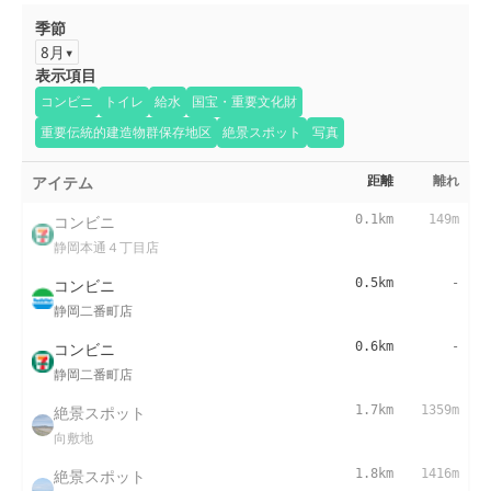
季節
8月
表示項目
コンビニ
トイレ
給水
国宝・重要文化財
重要伝統的建造物群保存地区
絶景スポット
写真
アイテム
距離
離れ
コンビニ
0.1km
149m
静岡本通４丁目店
コンビニ
0.5km
-
静岡二番町店
コンビニ
0.6km
-
静岡二番町店
絶景スポット
1.7km
1359m
向敷地
絶景スポット
1.8km
1416m