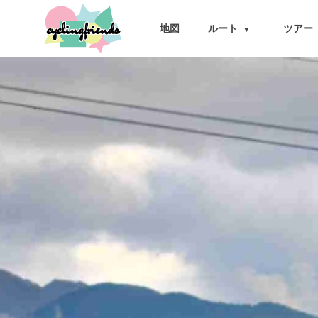
cyclingfriends
地図
ルート
ツアー
▾