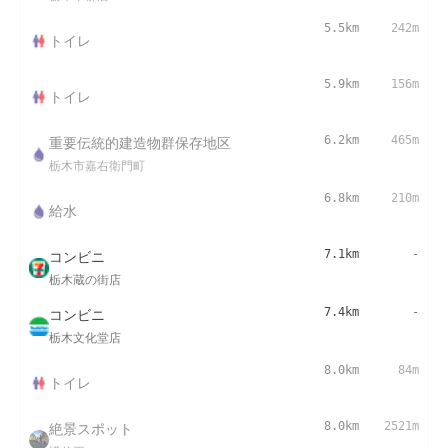
5.5km
242m
トイレ
5.9km
156m
トイレ
重要伝統的建造物群保存地区
6.2km
465m
栃木市嘉右衛門町
6.8km
210m
給水
コンビニ
7.1km
-
栃木蔵の街店
コンビニ
7.4km
-
栃木文化堂店
8.0km
84m
トイレ
絶景スポット
8.0km
2521m