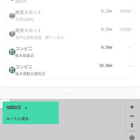
謙信平
絶景スポット
8.1km
2595m
太平山神社
絶景スポット
8.5km
1192m
太平山遊覧道路 桜トンネル
コンビニ
9.5km
-
栃木箱森店
コンビニ
10.9km
-
栃木運動公園前店
▴
地図設定
▴
ルートに戻る
ベース
▴
ログインすると、パーソナ
ルマップも表示できるよう