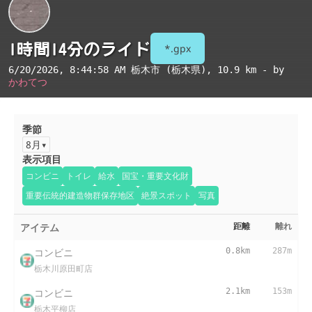
1時間14分のライド
*.gpx
6/20/2026, 8:44:58 AM
栃木市 (栃木県)
, 10.9 km - by
かわてつ
季節
8月
表示項目
コンビニ
トイレ
給水
国宝・重要文化財
重要伝統的建造物群保存地区
絶景スポット
写真
アイテム
距離
離れ
コンビニ
0.8km
287m
栃木川原田町店
コンビニ
2.1km
153m
栃木平柳店