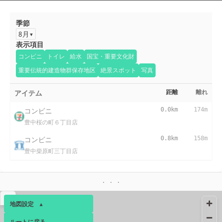
季節
8月
表示項目
コンビニ
トイレ
給水
国宝・重要文化財
重要伝統的建造物群保存地区
絶景スポット
写真
アイテム
距離
離れ
コンビニ
0.0km
174m
豊中桜の町６丁目店
コンビニ
0.8km
158m
豊中柴原町三丁目店
▴
地図設定
▴
ルートに戻る
ベース
▴