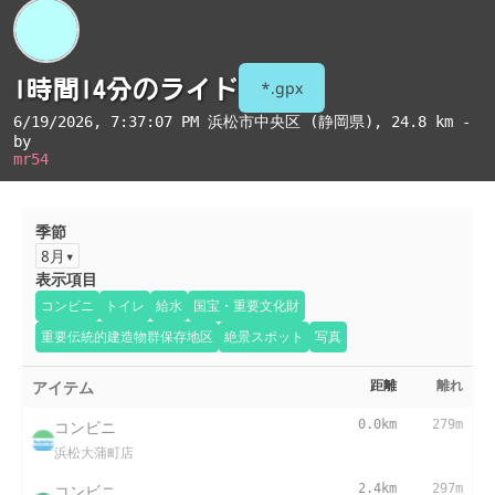
1時間14分のライド
*.gpx
6/19/2026, 7:37:07 PM
浜松市中央区 (静岡県)
, 24.8 km -
by
mr54
季節
8月
表示項目
コンビニ
トイレ
給水
国宝・重要文化財
重要伝統的建造物群保存地区
絶景スポット
写真
アイテム
距離
離れ
コンビニ
0.0km
279m
浜松大蒲町店
コンビニ
2.4km
297m