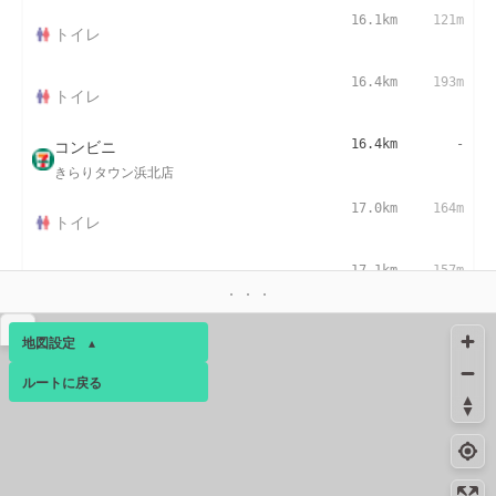
16.1km
121m
トイレ
16.4km
193m
トイレ
コンビニ
16.4km
-
きらりタウン浜北店
17.0km
164m
トイレ
17.1km
157m
トイレ
▴
コンビニ
17.3km
155m
地図設定
▴
浜松医大前店
ルートに戻る
ベース
▴
コンビニ
18.4km
216m
浜松西ヶ崎町店
ログインすると、パーソナ
ルマップも表示できるよう
コンビニ
21.1km
-
になります。
浜松小池町店