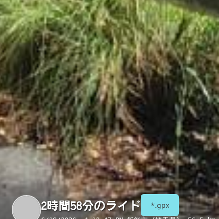
2時間58分のライド
*.gpx