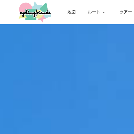
cyclingfriends
地図
ルート
ツアー
▾