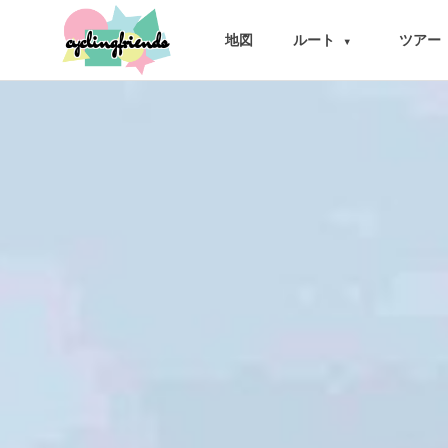
cyclingfriends
地図
ルート
ツアー
▾