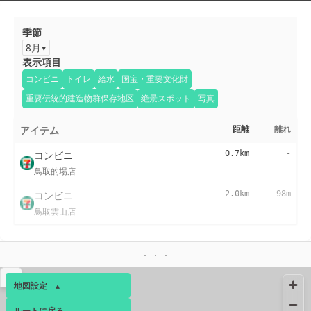
季節
8月
表示項目
コンビニ
トイレ
給水
国宝・重要文化財
重要伝統的建造物群保存地区
絶景スポット
写真
アイテム
距離
離れ
コンビニ
0.7km
-
鳥取的場店
コンビニ
2.0km
98m
鳥取雲山店
▴
地図設定
▴
ルートに戻る
ベース
▴