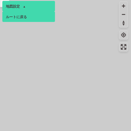
▴
地図設定
▴
ルートに戻る
ベース
▴
ログインすると、パーソナ
ルマップも表示できるよう
になります。
コミュニティ
▾