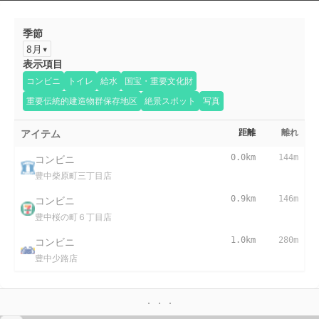
季節
8月
表示項目
コンビニ
トイレ
給水
国宝・重要文化財
重要伝統的建造物群保存地区
絶景スポット
写真
アイテム
距離
離れ
コンビニ
0.0km
144m
豊中柴原町三丁目店
コンビニ
0.9km
146m
豊中桜の町６丁目店
コンビニ
1.0km
280m
豊中少路店