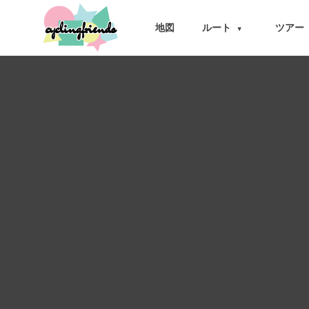
cyclingfriends
地図
ルート
ツアー
▾