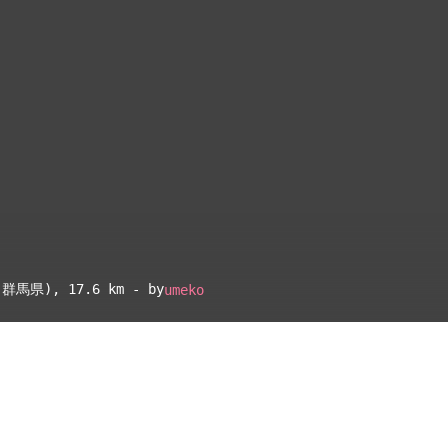
(群馬県)
, 17.6 km - by
umeko
▴
地図設定
▴
ルートに戻る
ベース
▴
ログインすると、パーソナ