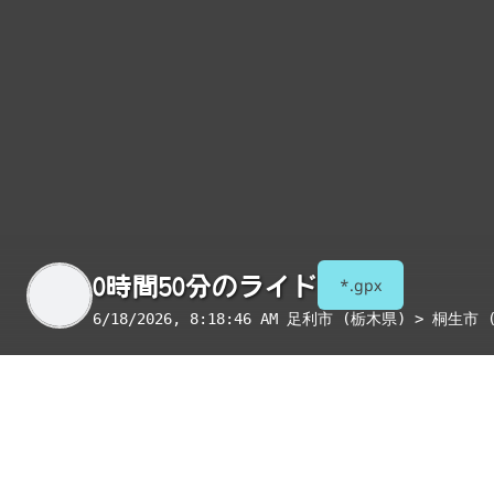
0時間50分のライド
*.gpx
6/18/2026, 8:18:46 AM
足利市 (栃木県) > 桐生市 
季節
表示項目
8月
コンビニ
トイレ
給水
国宝・重要文化財
重要伝統的建造物群保存地区
絶景スポット
写真