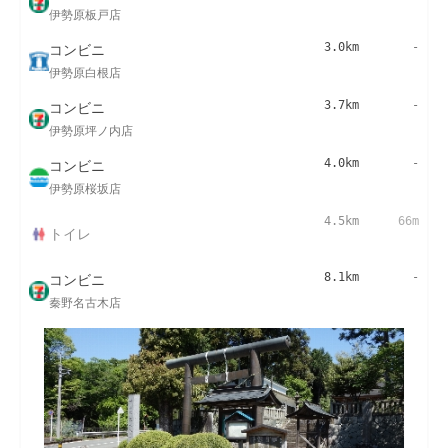
伊勢原板戸店
コンビニ
3.0km
-
伊勢原白根店
コンビニ
3.7km
-
伊勢原坪ノ内店
コンビニ
4.0km
-
伊勢原桜坂店
4.5km
66m
トイレ
コンビニ
8.1km
-
秦野名古木店