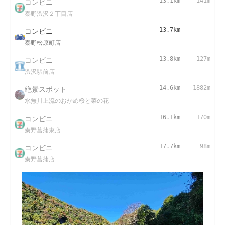
コンビニ
13.1km
141m
秦野渋沢２丁目店
コンビニ
13.7km
-
秦野松原町店
コンビニ
13.8km
127m
渋沢駅前店
絶景スポット
14.6km
1882m
水無川上流のおかめ桜と菜の花
コンビニ
16.1km
170m
秦野菖蒲東店
コンビニ
17.7km
98m
秦野菖蒲店