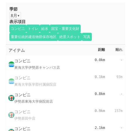
季節
8月
表示項目
コンビニ
トイレ
給水
国宝・重要文化財
重要伝統的建造物群保存地区
絶景スポット
写真
アイテム
距離
離れ
コンビニ
0.0km
-
東海大学伊勢原キャンパス店
コンビニ
0.1km
93m
東海大学医学部付属病院店
コンビニ
0.8km
-
伊勢原東海大学病院前店
コンビニ
0.9km
157m
伊勢原田中店
コンビニ
2.1km
-