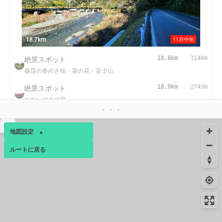
18.7km
11月中旬
絶景スポット
18.8km
1148m
篠窪の春めき桜・菜の花・富士山
絶景スポット
18.9km
2743m
おおいゆめの里
絶景スポット
19.8km
2152m
▴
チェックメイトカントリークラブ
地図設定
▴
コンビニ
20.1km
172m
ルートに戻る
ベース
▴
大井松田インター店
ログインすると、パーソナ
コンビニ
21.0km
227m
ルマップも表示できるよう
新松田店
になります。
コンビニ
21.0km
202m
コミュニティ
▾
大井町金手店