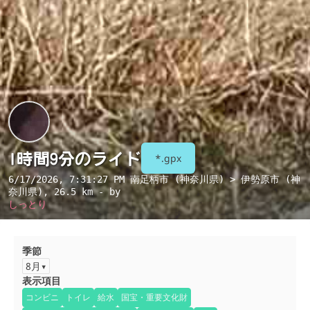
1時間9分のライド
*.gpx
6/17/2026, 7:31:27 PM
南足柄市 (神奈川県) > 伊勢原市 (神
奈川県)
, 26.5 km - by
しっとり
季節
8月
表示項目
コンビニ
トイレ
給水
国宝・重要文化財