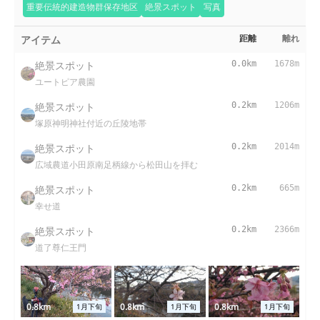
重要伝統的建造物群保存地区
絶景スポット
写真
アイテム
距離
離れ
絶景スポット
0.0km
1678m
ユートピア農園
絶景スポット
0.2km
1206m
塚原神明神社付近の丘陵地帯
絶景スポット
0.2km
2014m
広域農道小田原南足柄線から松田山を拝む
絶景スポット
0.2km
665m
幸せ道
絶景スポット
0.2km
2366m
道了尊仁王門
0.8km
0.8km
0.8km
1月下旬
1月下旬
1月下旬