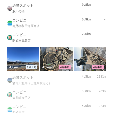
絶景スポット
0.8km
-
洞川の桜
コンビニ
0.9km
-
南足柄和田河原南店
コンビニ
2.6km
-
開成吉田島店
4.2km
4.3km
4.3km
1月上旬
4月中旬
4月中旬
絶景スポット
4.5km
2181m
酒匂川北岸（山北高校近く）
コンビニ
5.0km
203m
大井町金手店
コンビニ
5.0km
223m
新松田店