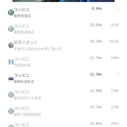
コンビニ
8.4km
-
秦野菖蒲店
コンビニ
10.0km
165m
秦野菖蒲東店
絶景スポット
10.7km
1622m
水無川上流のおかめ桜と菜の花
コンビニ
12.2km
136m
渋沢駅前店
コンビニ
12.3km
-
秦野松原町店
コンビニ
12.9km
150m
秦野渋沢２丁目店
コンビニ
13.7km
179m
秦野工業団地前店
コンビニ
13.8km
286m