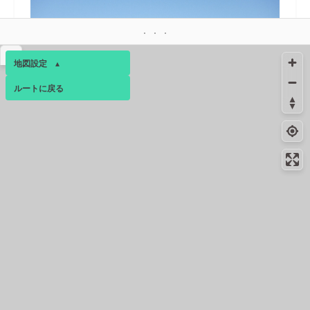
▴
地図設定
▴
ルートに戻る
ベース
▴
ログインすると、パーソナ
17.1km
4月下旬
ルマップも表示できるよう
になります。
コンビニ
17.3km
-
秦野落合北店
コミュニティ
▾