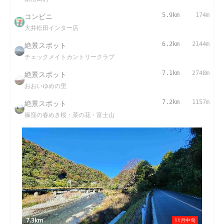
コンビニ
5.9km
174m
大井松田インター店
絶景スポット
6.2km
2144m
チェックメイトカントリークラブ
絶景スポット
7.1km
2748m
おおいゆめの里
絶景スポット
7.2km
1157m
篠窪の春めき桜・菜の花・富士山
7.3km
11月中旬