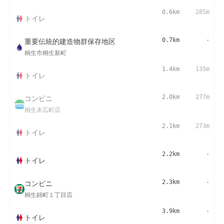
0.6km
285m
トイレ
重要伝統的建造物群保存地区
0.7km
-
桐生市桐生新町
1.4km
135m
トイレ
コンビニ
2.0km
277m
桐生末広町店
2.1km
273m
トイレ
2.2km
-
トイレ
コンビニ
2.3km
-
桐生錦町１丁目店
3.9km
-
トイレ