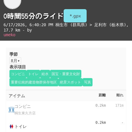
0時間55分のライド
*.gpx
6/17/2026, 6:40:20 PM
桐生市 (群馬県) > 足利市 (栃木県)
,
17.7 km - by
umeko
季節
8月
表示項目
コンビニ
トイレ
給水
国宝・重要文化財
重要伝統的建造物群保存地区
絶景スポット
写真
アイテム
距離
離れ
コンビニ
0.2km
171m
桐生東久方店
0.2km
-
トイレ