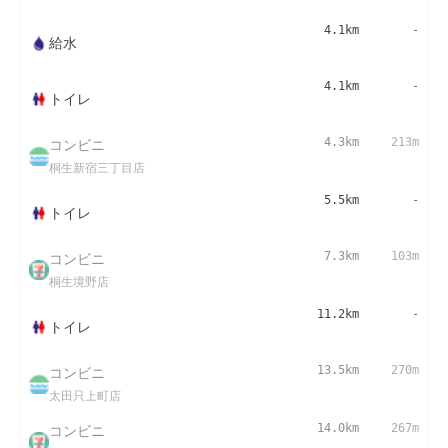
4.1km
-
給水
4.1km
-
トイレ
コンビニ
4.3km
213m
桐生新宿三丁目店
5.5km
-
トイレ
コンビニ
7.3km
103m
桐生境野店
11.2km
-
トイレ
コンビニ
13.5km
270m
太田只上町店
コンビニ
14.0km
267m