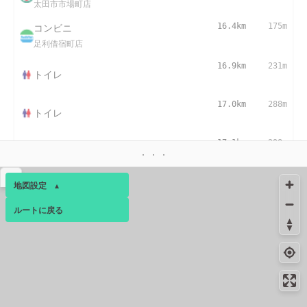
太田市市場町店
コンビニ
16.4km
175m
足利借宿町店
16.9km
231m
トイレ
17.0km
288m
トイレ
17.1km
298m
トイレ
▴
地図設定
▴
ルートに戻る
ベース
▴
ログインすると、パーソナ
ルマップも表示できるよう
になります。
コミュニティ
▾