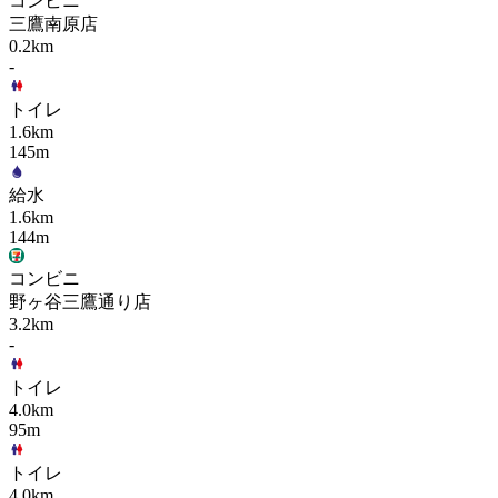
コンビニ
三鷹南原店
0.2km
-
トイレ
1.6km
145m
給水
1.6km
144m
コンビニ
野ヶ谷三鷹通り店
3.2km
-
トイレ
4.0km
95m
トイレ
4.0km