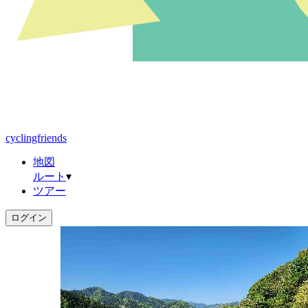
cyclingfriends
地図
ルート
▾
ツアー
ログイン