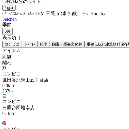
5時間42分のライド
*.gpx
6/17/2026, 3:52:34 PM
三鷹市 (東京都)
, 170.1 km - by
Seichan
季節
8月
表示項目
コンビニ
トイレ
給水
国宝・重要文化財
重要伝統的建造物群保存
アイテム
距離
離れ
コンビニ
世田谷北烏山五丁目店
0.0km
237m
コンビニ
三鷹台団地南店
0.1km
-