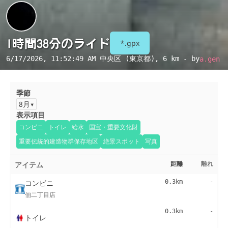
1時間38分のライド
*.gpx
6/17/2026, 11:52:49 AM
中央区 (東京都)
, 6 km - by
a.gen
季節
8月
表示項目
コンビニ
トイレ
給水
国宝・重要文化財
重要伝統的建造物群保存地区
絶景スポット
写真
アイテム
距離
離れ
コンビニ
0.3km
-
佃二丁目店
0.3km
-
トイレ