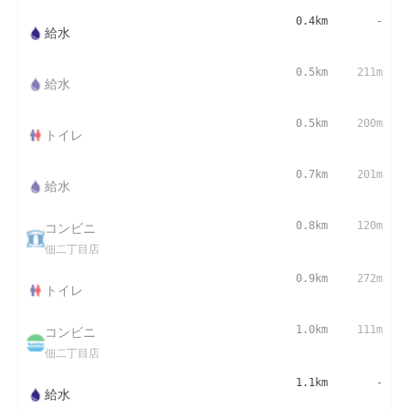
0.4km
-
給水
0.5km
211m
給水
0.5km
200m
トイレ
0.7km
201m
給水
コンビニ
0.8km
120m
佃二丁目店
0.9km
272m
トイレ
コンビニ
1.0km
111m
佃二丁目店
1.1km
-
給水