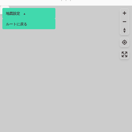
コンビニ
八丁堀店
▴
地図設定
▴
コンビニ
4.6km
-
ルートに戻る
入船一丁目店
ベース
▴
コンビニ
4.6km
174m
ログインすると、パーソナ
入船店
ルマップも表示できるよう
になります。
4.7km
72m
トイレ
コミュニティ
▾
コンビニ
4.8km
-
Ｈ入船一丁目店
コンビニ
4.8km
161m
八丁堀四丁目店
コンビニ
5.0km
-
中央区入船３丁目店
コンビニ
5.1km
98m
新富町メトロピア店