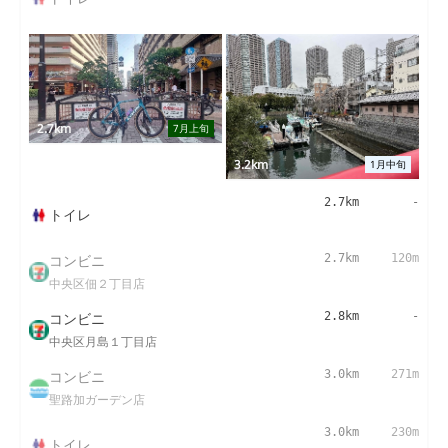
2.7km
7月上旬
3.2km
1月中旬
2.7km
-
トイレ
コンビニ
2.7km
120m
中央区佃２丁目店
コンビニ
2.8km
-
中央区月島１丁目店
コンビニ
3.0km
271m
聖路加ガーデン店
3.0km
230m
トイレ