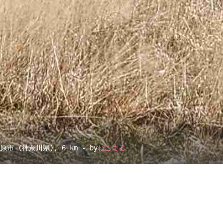
田原市 (神奈川県)
, 6 km - by
ねこまる
▴
地図設定
▴
ルートに戻る
ベース
▴
ログインすると、パーソナ