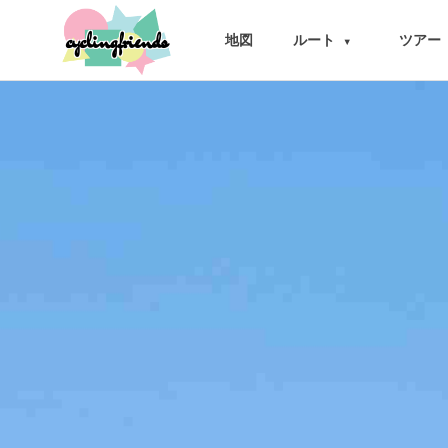
cyclingfriends
地図
ルート
ツアー
▾