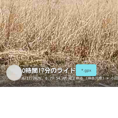
0時間17分のライド
*.gpx
6/17/2026, 8:29:54 AM
南足柄市 (神奈川県) > 小
季節
表示項目
8月
コンビニ
トイレ
給水
国宝・重要文化財
重要伝統的建造物群保存地区
絶景スポット
写真