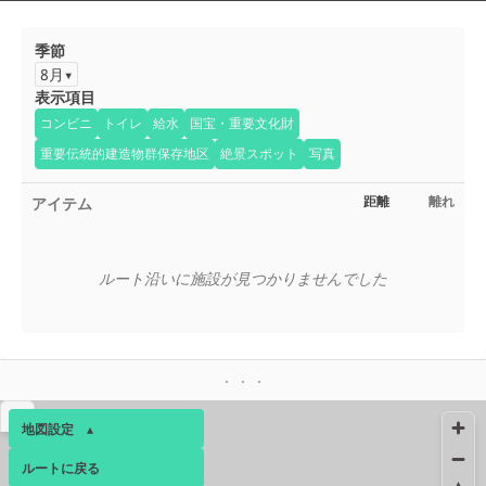
季節
8月
表示項目
コンビニ
トイレ
給水
国宝・重要文化財
重要伝統的建造物群保存地区
絶景スポット
写真
アイテム
距離
離れ
ルート沿いに施設が見つかりませんでした
▴
地図設定
▴
ルートに戻る
ベース
▴