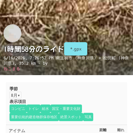
1時間58分のライド
*.gpx
6/16/2026, 7:26:52 PM
南足柄市 (神奈川県) > 松田町 (神奈
川県)
, 35.2 km - by
ねこまる
季節
8月
表示項目
コンビニ
トイレ
給水
国宝・重要文化財
重要伝統的建造物群保存地区
絶景スポット
写真
アイテム
距離
離れ