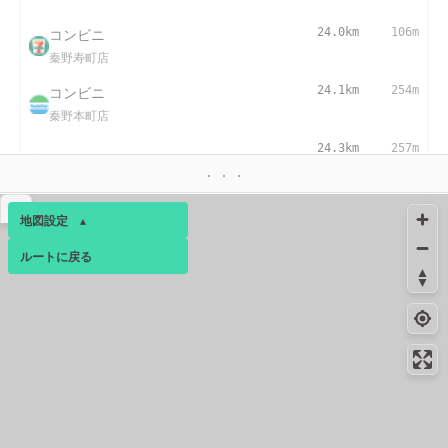
コンビニ
24.0km
106m
秦野寿町店
コンビニ
24.1km
254m
秦野本町店
24.3km
257m
給水
コンビニ
24.3km
230m
▴
地図設定
▴
秦野駅前店
ルートに戻る
ベース
▴
ログインすると、パーソナ
ルマップも表示できるよう
になります。
コミュニティ
▾
24.3km
10月中旬