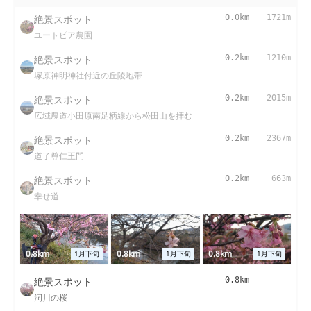
絶景スポット
0.0km
1721m
ユートピア農園
絶景スポット
0.2km
1210m
塚原神明神社付近の丘陵地帯
絶景スポット
0.2km
2015m
広域農道小田原南足柄線から松田山を拝む
絶景スポット
0.2km
2367m
道了尊仁王門
絶景スポット
0.2km
663m
幸せ道
0.8km
0.8km
0.8km
1月下旬
1月下旬
1月下旬
絶景スポット
0.8km
-
洞川の桜