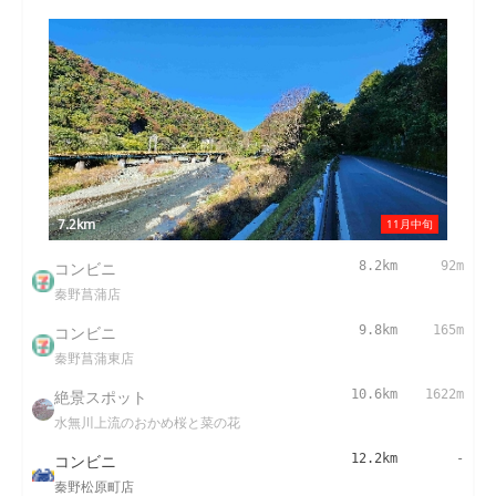
7.2km
11月中旬
コンビニ
8.2km
92m
秦野菖蒲店
コンビニ
9.8km
165m
秦野菖蒲東店
絶景スポット
10.6km
1622m
水無川上流のおかめ桜と菜の花
コンビニ
12.2km
-
秦野松原町店