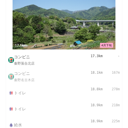
17.1km
4月下旬
コンビニ
17.3km
-
秦野落合北店
コンビニ
18.1km
167m
秦野名古木店
18.8km
278m
トイレ
18.9km
218m
トイレ
18.9km
225m
給水