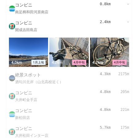
コンビニ
0.8km
-
南足柄和田河原南店
コンビニ
2.4km
-
開成吉田島店
4.0km
4.2km
4.2km
1月上旬
4月中旬
4月中旬
絶景スポット
4.3km
2175m
酒匂川北岸（山北高校近く）
コンビニ
4.8km
205m
大井町金手店
コンビニ
4.8km
221m
新松田店
コンビニ
5.7km
175m
大井松田インター店