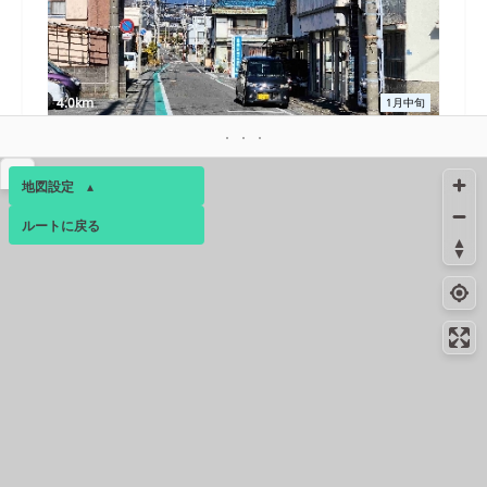
4.0km
1月中旬
▴
地図設定
▴
ルートに戻る
ベース
▴
ログインすると、パーソナ
ルマップも表示できるよう
になります。
コミュニティ
▾