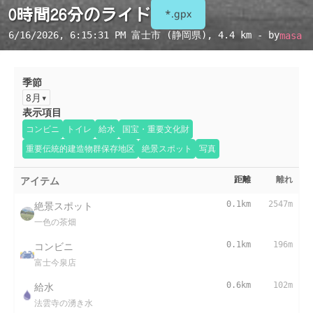
0時間26分のライド
*.gpx
6/16/2026, 6:15:31 PM
富士市 (静岡県)
, 4.4 km - by
masa
季節
8月
表示項目
コンビニ
トイレ
給水
国宝・重要文化財
重要伝統的建造物群保存地区
絶景スポット
写真
アイテム
距離
離れ
絶景スポット
0.1km
2547m
一色の茶畑
コンビニ
0.1km
196m
富士今泉店
給水
0.6km
102m
法雲寺の湧き水