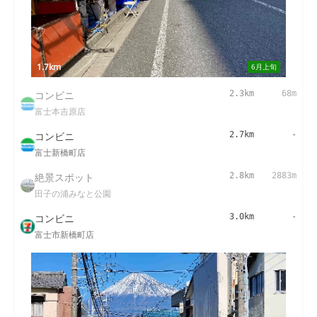
1.7km
6月上旬
コンビニ
2.3km
68m
富士本吉原店
コンビニ
2.7km
-
富士新橋町店
絶景スポット
2.8km
2883m
田子の浦みなと公園
コンビニ
3.0km
-
富士市新橋町店