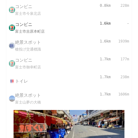
コンビニ
0.8km
228m
富士市今泉北店
コンビニ
1.6km
-
富士市吉原本町店
絶景スポット
1.6km
1939m
槍投げ交通標識
コンビニ
1.7km
177m
富士市御幸町店
1.7km
238m
トイレ
絶景スポット
1.7km
1606m
富士山夢の大橋