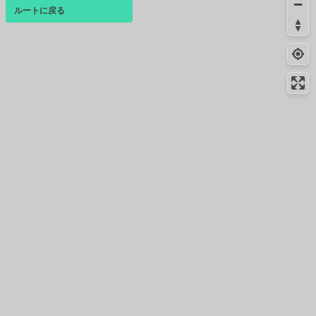
コンビニ
10.9km
247m
ルートに戻る
ベース
▴
相模原中央三丁目店
ログインすると、パーソナ
コンビニ
10.9km
59m
ルマップも表示できるよう
相模原市民会館前店
になります。
コンビニ
11.3km
232m
コミュニティ
▾
相模原富士見６丁目店
コンビニ
11.3km
-
相模原裁判所前店
コンビニ
12.2km
111m
相模原矢部１丁目店
絶景スポット
12.3km
2687m
多摩緑道 富士山展望広場
コンビニ
12.6km
166m
相模原矢部店
コンビニ
12.7km
136m
相模原矢部店