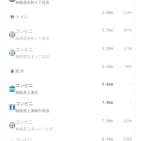
相模原共和４丁目店
1.8km
218m
トイレ
コンビニ
2.5km
167m
相模原高根１丁目店
コンビニ
3.5km
121m
相模原並木２丁目店
5.5km
90m
給水
コンビニ
5.6km
-
相模原上溝店
コンビニ
7.0km
-
相模原上溝南中前店
コンビニ
7.4km
243m
相模原上溝バイパス店
コンビニ
8.7km
100m