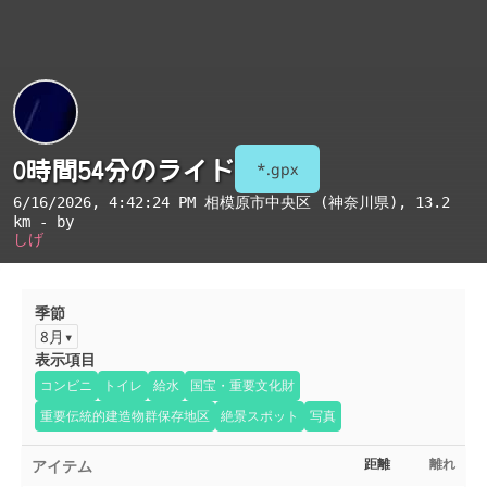
0時間54分のライド
*.gpx
6/16/2026, 4:42:24 PM
相模原市中央区 (神奈川県)
, 13.2
km - by
しげ
季節
8月
表示項目
コンビニ
トイレ
給水
国宝・重要文化財
重要伝統的建造物群保存地区
絶景スポット
写真
アイテム
距離
離れ