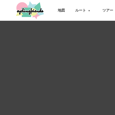
cyclingfriends
地図
ルート
ツアー
▾