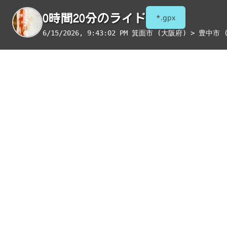
0時間20分のライド
*.gpx
6/15/2026, 9:43:02 PM
箕面市 (大阪府) > 豊中市 
季節
表示項目
8月
コンビニ
トイレ
給水
国宝・重要文化財
重要伝統的建造物群保存地区
絶景スポット
写真
アイテム
コンビニ
Ｓ箕面船場阪大前駅店
コンビニ
箕面船場店
コンビニ
豊中緑丘店