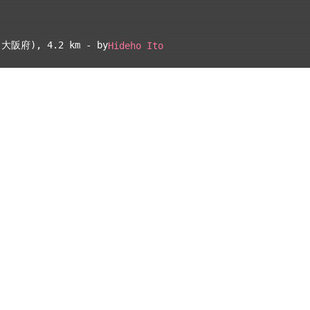
(大阪府)
, 4.2 km - by
Hideho Ito
▴
地図設定
▴
ルートに戻る
ベース
▴
ログインすると、パーソナ
ルマップも表示できるよう
になります。
距離
離れ
コミュニティ
▾
0.0km
205m
0.1km
-
0.9km
69m