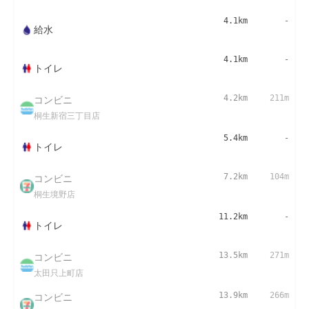
4.1km
-
給水
4.1km
-
トイレ
コンビニ
4.2km
211m
桐生新宿三丁目店
5.4km
-
トイレ
コンビニ
7.2km
104m
桐生境野店
11.2km
-
トイレ
コンビニ
13.5km
271m
太田只上町店
コンビニ
13.9km
266m