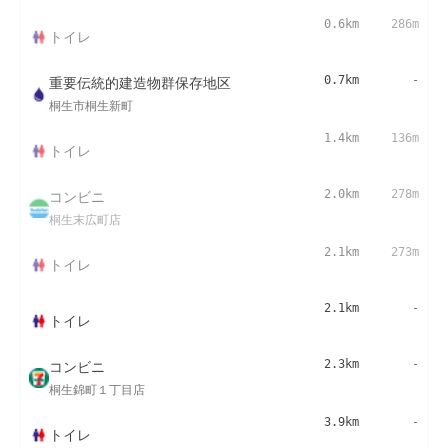
0.6km
286m
トイレ
重要伝統的建造物群保存地区
0.7km
-
桐生市桐生新町
1.4km
136m
トイレ
コンビニ
2.0km
278m
桐生末広町店
2.1km
273m
トイレ
2.1km
-
トイレ
コンビニ
2.3km
-
桐生錦町１丁目店
3.9km
-
トイレ