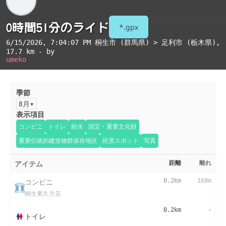
0時間51分のライド
*.gpx
6/15/2026, 7:04:07 PM
桐生市 (群馬県) > 足利市 (栃木県)
,
17.7 km - by
umeko
季節
8月
表示項目
コンビニ
トイレ
給水
国宝・重要文化財
重要伝統的建造物群保存地区
絶景スポット
写真
アイテム
距離
離れ
コンビニ
0.2km
168m
桐生東久方店
0.2km
-
トイレ