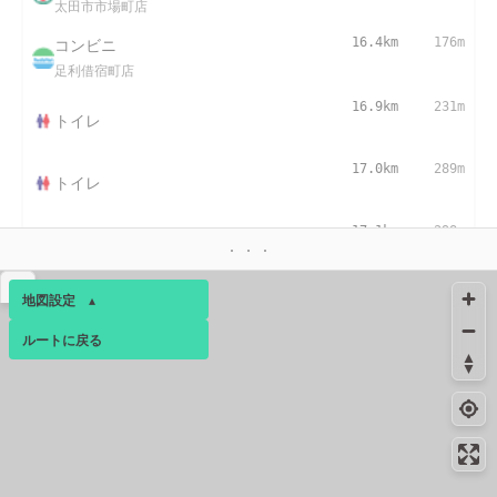
太田市市場町店
コンビニ
16.4km
176m
足利借宿町店
16.9km
231m
トイレ
17.0km
289m
トイレ
17.1km
298m
トイレ
▴
地図設定
▴
ルートに戻る
ベース
▴
ログインすると、パーソナ
ルマップも表示できるよう
になります。
コミュニティ
▾