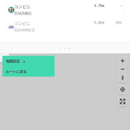
コンビニ
3.7km
-
安城高棚店
コンビニ
5.4km
98m
高浜神明町店
▴
地図設定
▴
ルートに戻る
ベース
▴
ログインすると、パーソナ
ルマップも表示できるよう
になります。
コミュニティ
▾