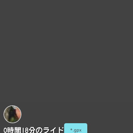
0時間18分のライド
*.gpx