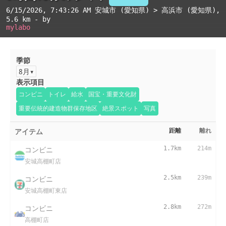
6/15/2026, 7:43:26 AM
安城市 (愛知県) > 高浜市 (愛知県)
,
5.6 km - by
mylabo
季節
8月
表示項目
コンビニ
トイレ
給水
国宝・重要文化財
重要伝統的建造物群保存地区
絶景スポット
写真
アイテム
距離
離れ
コンビニ
1.7km
214m
安城高棚町店
コンビニ
2.5km
239m
安城高棚町東店
コンビニ
2.8km
272m
高棚町店