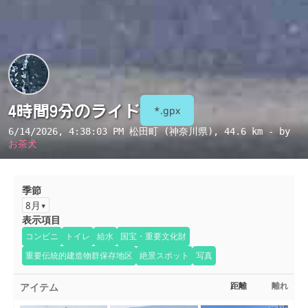
4時間9分のライド
*.gpx
6/14/2026, 4:38:03 PM
松田町 (神奈川県)
, 44.6 km - by
お茶犬
季節
8月
表示項目
コンビニ
トイレ
給水
国宝・重要文化財
重要伝統的建造物群保存地区
絶景スポット
写真
アイテム
距離
離れ