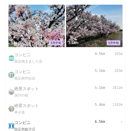
3.6km
3.6km
3月中旬
3月中旬
コンビニ
4.5km
105m
南足柄まました店
コンビニ
5.1km
283m
南足柄竹松店
絶景スポット
5.1km
1612m
洞川の桜
絶景スポット
5.4km
1102m
幸せ道
コンビニ
6.5km
-
南足柄飯沢店