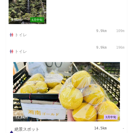
9.9km
6月中旬
9.9km
109m
トイレ
9.9km
196m
トイレ
12.8km
3月中旬
絶景スポット
14.5km
-