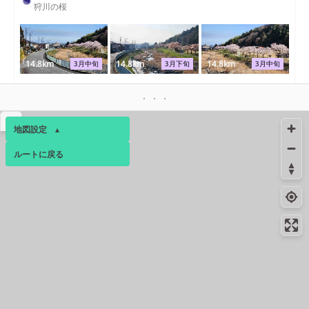
狩川の桜
14.8km
14.8km
14.8km
3月中旬
3月下旬
3月中旬
絶景スポット
18.5km
2878m
御殿場線
▴
地図設定
▴
絶景スポット
18.5km
2523m
隠れスポット
ルートに戻る
ベース
▴
絶景スポット
19.5km
842m
ログインすると、パーソナ
河村城址
ルマップも表示できるよう
絶景スポット
19.8km
663m
になります。
浅間山農道
コミュニティ
▾
20.5km
20.5km
20.5km
6月中旬
6月中旬
6月中旬