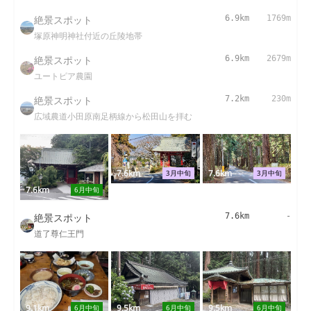
絶景スポット
6.9km
1769m
塚原神明神社付近の丘陵地帯
絶景スポット
6.9km
2679m
ユートピア農園
絶景スポット
7.2km
230m
広域農道小田原南足柄線から松田山を拝む
7.6km
7.6km
3月中旬
3月中旬
7.6km
6月中旬
絶景スポット
7.6km
-
道了尊仁王門
9.1km
9.5km
9.5km
6月中旬
6月中旬
6月中旬