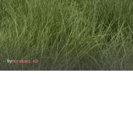
 - by
Murakami-KD
▴
地図設定
▴
ルートに戻る
ベース
▴
ログインすると、パーソナ
ルマップも表示できるよう
になります。
距離
離れ
コミュニティ
▾
8.4km
291m