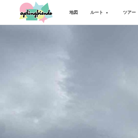
cyclingfriends
地図
ルート
ツアー
▾