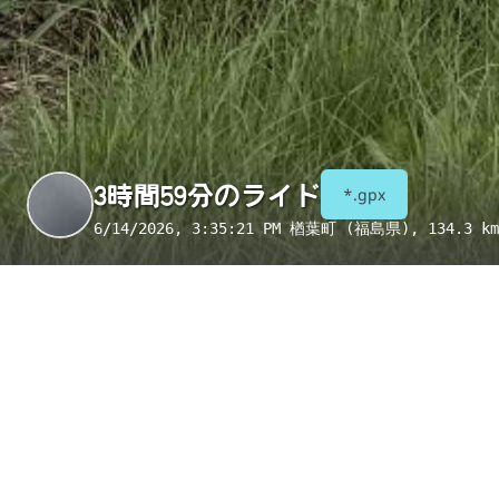
3時間59分のライド
*.gpx
6/14/2026, 3:35:21 PM
楢葉町 (福島県)
, 134.3 km
季節
表示項目
8月
コンビニ
トイレ
給水
国宝・重要文化財
重要伝統的建造物群保存地区
絶景スポット
写真
アイテム
トイレ