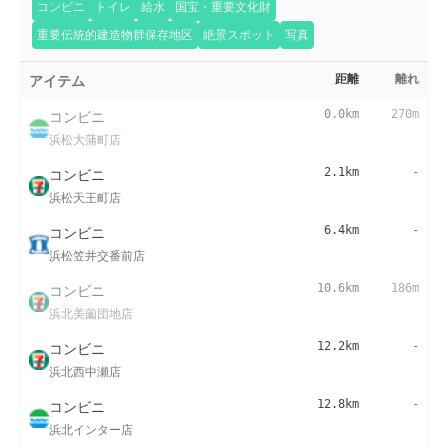
コンビニ
トイレ
給水
国宝・重要文化財
重要伝統的建造物群保存地区
絶景スポット
写真
アイテム
距離
離れ
コンビニ
0.0km
270m
浜松大蒲町店
コンビニ
2.1km
-
浜松天王町店
コンビニ
6.4km
-
浜松笠井交番前店
コンビニ
10.6km
186m
浜北美薗団地店
コンビニ
12.2km
-
浜北西中瀬店
コンビニ
12.8km
-
浜北インター店