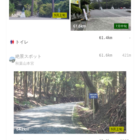
61.3km
9月上旬
61.6km
7月中旬
61.4km
-
トイレ
絶景スポット
61.6km
421m
秋葉山本宮
64.2km
9月上旬