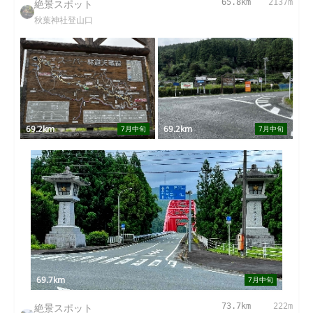
絶景スポット
65.8km
2137m
秋葉神社登山口
69.2km
69.2km
7月中旬
7月中旬
69.7km
7月中旬
絶景スポット
73.7km
222m