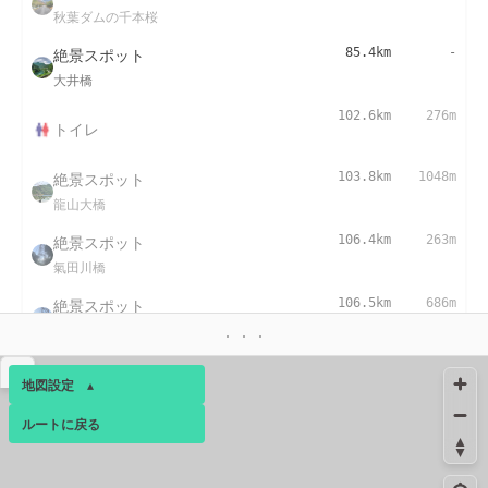
秋葉ダムの千本桜
絶景スポット
85.4km
-
大井橋
102.6km
276m
トイレ
絶景スポット
103.8km
1048m
龍山大橋
絶景スポット
106.4km
263m
氣田川橋
絶景スポット
106.5km
686m
秋葉橋
▴
地図設定
▴
ルートに戻る
ベース
▴
ログインすると、パーソナ