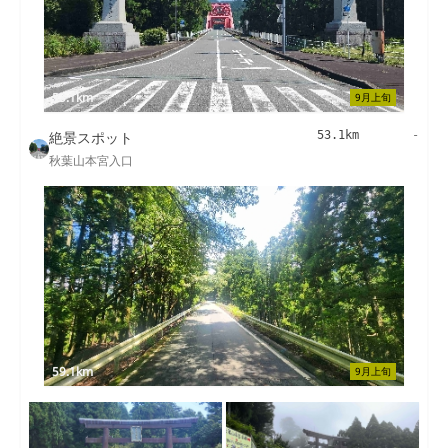
53.1km
9月上旬
絶景スポット
53.1km
-
秋葉山本宮入口
59.1km
9月上旬