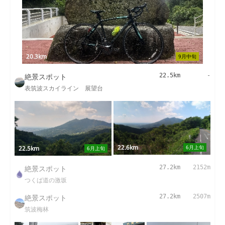
20.3km
9月中旬
絶景スポット
22.5km
-
表筑波スカイライン 展望台
22.6km
6月上旬
22.5km
6月上旬
絶景スポット
27.2km
2152m
つくば道の激坂
絶景スポット
27.2km
2507m
筑波梅林