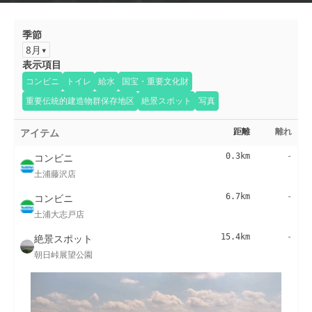
季節
8月
表示項目
コンビニ
トイレ
給水
国宝・重要文化財
重要伝統的建造物群保存地区
絶景スポット
写真
アイテム
距離
離れ
コンビニ
0.3km
-
土浦藤沢店
コンビニ
6.7km
-
土浦大志戸店
絶景スポット
15.4km
-
朝日峠展望公園