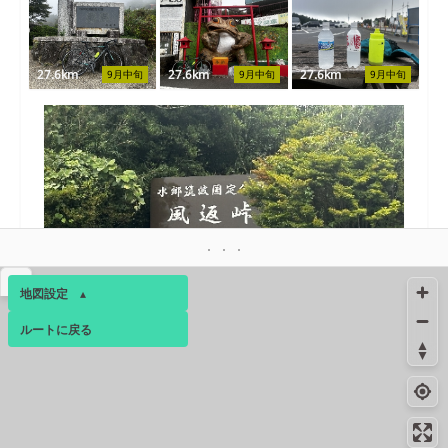
27.6km
27.6km
27.6km
9月中旬
9月中旬
9月中旬
▴
29.2km
9月中旬
地図設定
▴
ルートに戻る
絶景スポット
29.5km
2856m
ベース
▴
つくば道 麓の景色
ログインすると、パーソナ
絶景スポット
33.0km
2828m
ルマップも表示できるよう
つくば道 田井地区
になります。