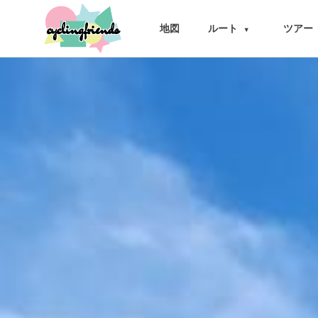
cyclingfriends
地図
ルート
ツアー
▾