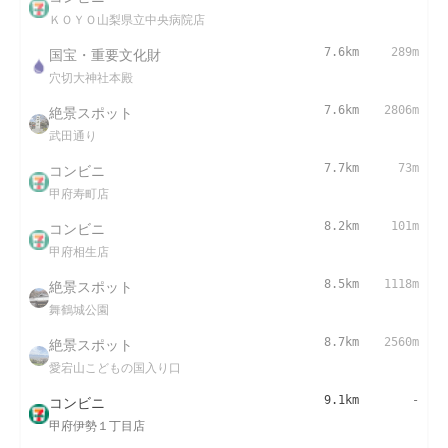
ＫＯＹＯ山梨県立中央病院店
国宝・重要文化財
7.6km
289m
穴切大神社本殿
絶景スポット
7.6km
2806m
武田通り
コンビニ
7.7km
73m
甲府寿町店
コンビニ
8.2km
101m
甲府相生店
絶景スポット
8.5km
1118m
舞鶴城公園
絶景スポット
8.7km
2560m
愛宕山こどもの国入り口
コンビニ
9.1km
-
甲府伊勢１丁目店