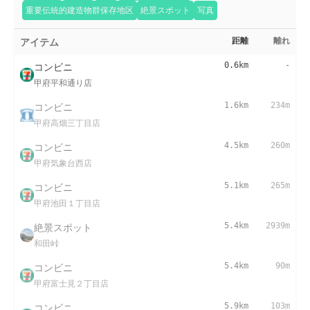
重要伝統的建造物群保存地区
絶景スポット
写真
アイテム
距離
離れ
コンビニ
0.6km
-
甲府平和通り店
コンビニ
1.6km
234m
甲府高畑三丁目店
コンビニ
4.5km
260m
甲府気象台西店
コンビニ
5.1km
265m
甲府池田１丁目店
絶景スポット
5.4km
2939m
和田峠
コンビニ
5.4km
90m
甲府富士見２丁目店
コンビニ
5.9km
103m