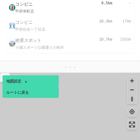
コンビニ
9.5km
-
甲府幸町店
コンビニ
10.3km
170m
甲府住吉一丁目店
絶景スポット
10.7km
2503m
小瀬スポーツ公園通りの桜🌸
▴
地図設定
▴
ルートに戻る
ベース
▴
ログインすると、パーソナ
ルマップも表示できるよう
になります。
コミュニティ
▾