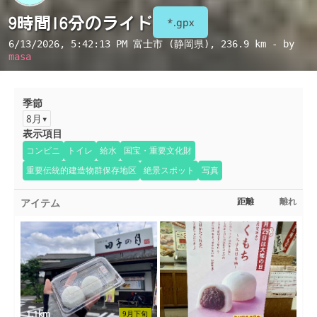
9時間16分のライド
*.gpx
6/13/2026, 5:42:13 PM
富士市 (静岡県)
, 236.9 km - by
masa
季節
8月
表示項目
コンビニ
トイレ
給水
国宝・重要文化財
重要伝統的建造物群保存地区
絶景スポット
写真
アイテム
距離
離れ
1.1km
9月下旬