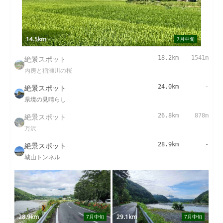
14.5km
7月中旬
絶景スポット
18.2km
1541m
内房と稲瀬川の桜
絶景スポット
24.0km
-
県境の見晴らし
絶景スポット
26.8km
878m
万沢
絶景スポット
28.9km
-
城山トンネル
28.9km
29.1km
7月中旬
7月中旬