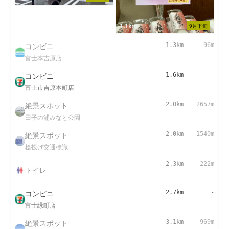
1.1km
9月下旬
コンビニ
1.3km
96m
富士本吉原店
コンビニ
1.6km
-
富士市吉原本町店
絶景スポット
2.0km
2657m
田子の浦みなと公園
絶景スポット
2.0km
1540m
槍投げ交通標識
2.3km
222m
トイレ
コンビニ
2.7km
-
富士緑町店
絶景スポット
3.1km
969m