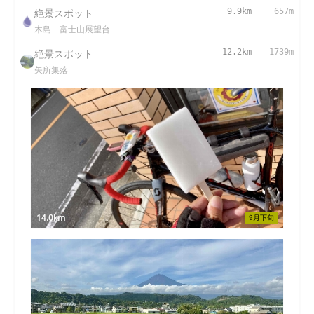
絶景スポット
9.9km
657m
木島 富士山展望台
絶景スポット
12.2km
1739m
矢所集落
14.0km
9月下旬