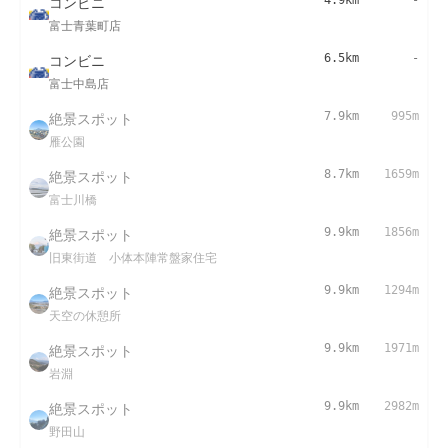
コンビニ
4.9km
-
富士青葉町店
コンビニ
6.5km
-
富士中島店
絶景スポット
7.9km
995m
雁公園
絶景スポット
8.7km
1659m
富士川橋
絶景スポット
9.9km
1856m
旧東街道 小体本陣常盤家住宅
絶景スポット
9.9km
1294m
天空の休憩所
絶景スポット
9.9km
1971m
岩淵
絶景スポット
9.9km
2982m
野田山