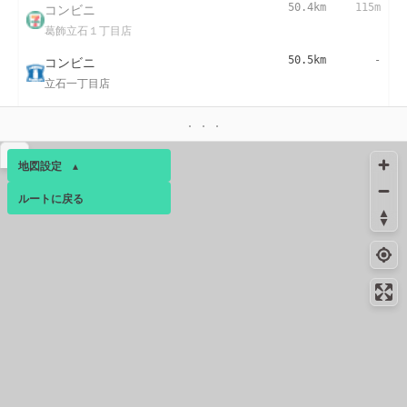
コンビニ
50.4km
115m
葛飾立石１丁目店
コンビニ
50.5km
-
立石一丁目店
コンビニ
50.5km
112m
立石駅前店
▴
地図設定
▴
50.9km
152m
トイレ
ルートに戻る
ベース
▴
コンビニ
51.3km
-
葛飾奥戸２丁目店
ログインすると、パーソナ
ルマップも表示できるよう
になります。
コミュニティ
▾