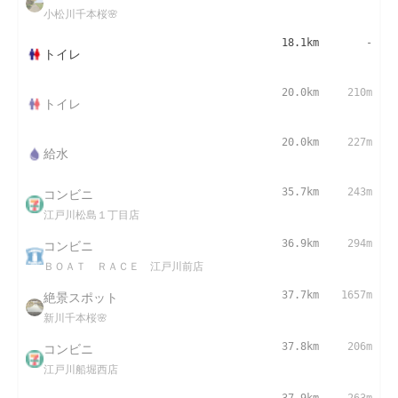
小松川千本桜🌸
18.1km
-
トイレ
20.0km
210m
トイレ
20.0km
227m
給水
コンビニ
35.7km
243m
江戸川松島１丁目店
コンビニ
36.9km
294m
ＢＯＡＴ ＲＡＣＥ 江戸川前店
絶景スポット
37.7km
1657m
新川千本桜🌸
コンビニ
37.8km
206m
江戸川船堀西店