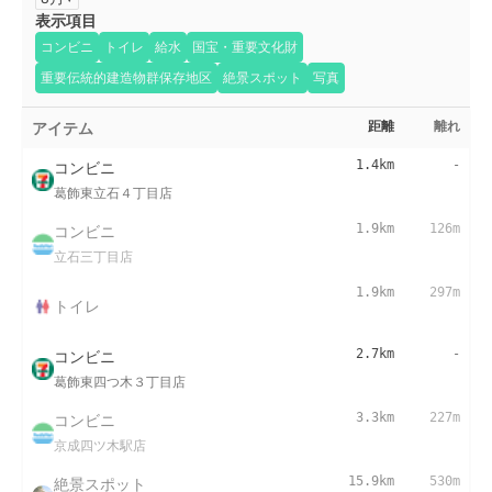
表示項目
コンビニ
トイレ
給水
国宝・重要文化財
重要伝統的建造物群保存地区
絶景スポット
写真
アイテム
距離
離れ
コンビニ
1.4km
-
葛飾東立石４丁目店
コンビニ
1.9km
126m
立石三丁目店
1.9km
297m
トイレ
コンビニ
2.7km
-
葛飾東四つ木３丁目店
コンビニ
3.3km
227m
京成四ツ木駅店
絶景スポット
15.9km
530m