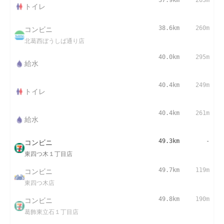
37.9km
263m
トイレ
コンビニ
38.6km
260m
北葛西ぼうしば通り店
40.0km
295m
給水
40.4km
249m
トイレ
40.4km
261m
給水
コンビニ
49.3km
-
東四つ木１丁目店
コンビニ
49.7km
119m
東四つ木店
コンビニ
49.8km
190m
葛飾東立石１丁目店