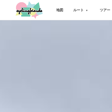
cyclingfriends
地図
ルート
ツアー
▾