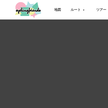
cyclingfriends
地図
ルート
ツアー
▾