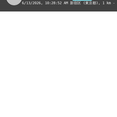
6/13/2026, 10:28:52 AM
新宿区 (東京都)
, 1 km - 
季節
表示項目
8月
コンビニ
トイレ
給水
国宝・重要文化財
重要伝統的建造物群保存地区
絶景スポット
写真
アイテム
トイレ
給水
コンビニ
新宿矢来町店
トイレ