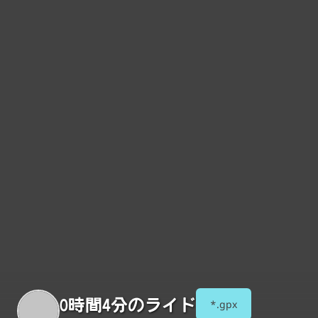
0時間4分のライド
*.gpx