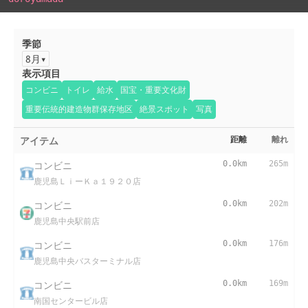
季節
8月
表示項目
コンビニ
トイレ
給水
国宝・重要文化財
重要伝統的建造物群保存地区
絶景スポット
写真
アイテム
距離
離れ
コンビニ
0.0km
265m
鹿児島ＬｉーＫａ１９２０店
コンビニ
0.0km
202m
鹿児島中央駅前店
コンビニ
0.0km
176m
鹿児島中央バスターミナル店
コンビニ
0.0km
169m
南国センタービル店