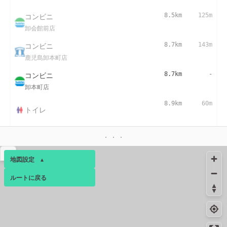
コンビニ
8.5km
125m
卸会館前店
コンビニ
8.7km
143m
鹿児島卸本町店
コンビニ
8.7km
-
卸本町店
8.9km
60m
トイレ
コンビニ
9.1km
119m
鹿児島南栄５丁目店
▴
地図設定
▴
コンビニ
9.7km
119m
交通安全教育センター前店
ルートに戻る
ベース
▴
10.0km
81m
トイレ
ログインすると、パーソナ
ルマップも表示できるよう
コンビニ
10.1km
-
になります。