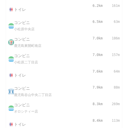
6.2km
161m
トイレ
コンビニ
6.5km
63m
小松原中央店
コンビニ
7.0km
186m
鹿児島東開町南店
コンビニ
7.0km
157m
小松原二丁目店
7.6km
64m
トイレ
コンビニ
7.9km
88m
鹿児島谷山中央二丁目店
コンビニ
8.3km
269m
オロシティー店
8.4km
113m
トイレ